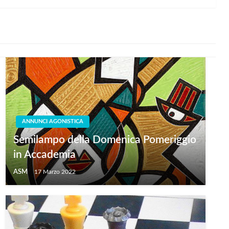
ANNUNCI AGONISTICA
Semilampo della Domenica Pomeriggio
in Accademia
ASM
17 Marzo 2022