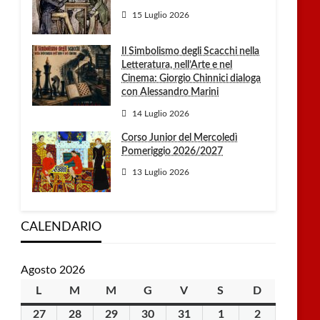
15 Luglio 2026
Il Simbolismo degli Scacchi nella
Letteratura, nell’Arte e nel
Cinema: Giorgio Chinnici dialoga
con Alessandro Marini
14 Luglio 2026
Corso Junior del Mercoledì
Pomeriggio 2026/2027
13 Luglio 2026
CALENDARIO
Agosto 2026
L
lunedì
M
martedì
M
mercoledì
G
giovedì
V
venerdì
S
sabato
D
domenica
27
27
28
28
29
29
30
30
31
31
1
1
2
2