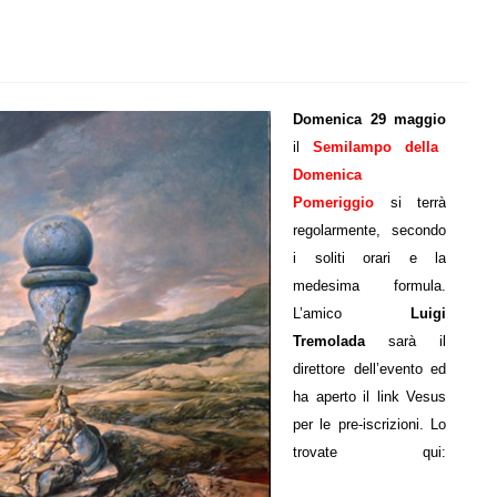
Domenica 29 maggio
il
Semilampo della
Domenica
Pomeriggio
si terrà
regolarmente, secondo
i soliti orari e la
medesima formula.
L’amico
Luigi
Tremolada
sarà il
direttore dell’evento ed
ha aperto il link Vesus
per le pre-iscrizioni. Lo
trovate qui: