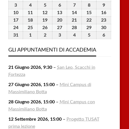
Luglio
Luglio
Luglio
Luglio
Luglio
Agosto
Agosto
3
3
4
4
5
5
6
6
7
7
8
8
9
9
2026
2026
2026
2026
2026
2026
2026
Agosto
Agosto
Agosto
Agosto
Agosto
Agosto
Agosto
10
10
11
11
12
12
13
13
14
14
15
15
16
16
2026
2026
2026
2026
2026
2026
2026
Agosto
Agosto
Agosto
Agosto
Agosto
Agosto
Agosto
17
17
18
18
19
19
20
20
21
21
22
22
23
23
2026
2026
2026
2026
2026
2026
2026
Agosto
Agosto
Agosto
Agosto
Agosto
Agosto
Agosto
24
24
25
25
26
26
27
27
28
28
29
29
30
30
2026
2026
2026
2026
2026
2026
2026
Agosto
Agosto
Agosto
Agosto
Agosto
Agosto
Agosto
31
31
1
1
2
2
3
3
4
4
5
5
6
6
2026
2026
2026
2026
2026
2026
2026
Agosto
Settembre
Settembre
Settembre
Settembre
Settembre
Settembre
2026
2026
2026
2026
2026
2026
2026
GLI APPUNTAMENTI DI ACCADEMIA
21 Giugno 2026, 9:30
–
San Leo, Scacchi in
Fortezza
27 Giugno 2026, 15:00
–
Mini Campus di
Massimiliano Botta
28 Giugno 2026, 15:00
–
Mini Campus con
Massimiliano Botta
12 Settembre 2026, 15:00
–
Progetto TUSAT
prima lezione