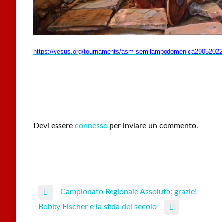
https://vesus.org/tournaments/asm-semilampodomenica29052022
LEAVE A RESPONSE
Devi essere
connesso
per inviare un commento.
Campionato Regionale Assoluto: grazie!
Navigazione
Previous
Bobby Fischer e la sfida del secolo
Post
Next