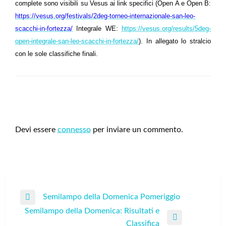
complete sono visibili su Vesus ai link specifici (Open A e Open B:
https://vesus.org/festivals/2deg-torneo-internazionale-san-leo-
scacchi-in-fortezza/
Integrale WE:
https://vesus.org/results/5deg-
open-integrale-san-leo-scacchi-in-fortezza/
). In allegato lo stralcio
con le sole classifiche finali.
LEAVE A RESPONSE
Devi essere
connesso
per inviare un commento.
Navigazione
Semilampo della Domenica Pomeriggio
Previous
articoli
Semilampo della Domenica: Risultati e
Post
Next
Classifica