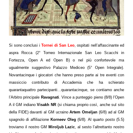
Si sono conclusi i
Tornei di San Leo
, ospitati nell’affascinante ed
aspra Rocca (
2° Torneo Internazionale San Leo Scacchi in
Fortezza,
Open A ed Open B) o nel più confortevole ma
ugualmente suggestivo Palazzo Mediceo (5° Open Integrale).
Novantacinque i giocatori che hanno preso parte ai tre eventi con
massiccio contributo di Accademia che ha schierato
quarantaquattro partecipanti…quarantacinque, se contiamo anche
l’Arbitro principale
Ravagnati
. Vince a punteggio pieno (8/8) l’Open
A il GM indiano
Visakh NR
(si chiama proprio così, anche sul sito
della FIDE) davanti al GM ucraino
Artem Omeljan
(6/8) ad al GM
spagnolo di affiliazione
Korneev Oleg
(6/8). Al quarto posto (5.5)
troviamo il nostro GM
Miroljub Lazic
, al sesto l’altrettanto nostro