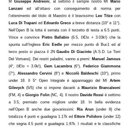
M
Giuseppe Andreoni
, al settimo il sempre nostro MI
Mario
Lanzani
ed all’ottavo con conseguimento di norma per
l’ottenimento del titolo di Maestro è il bravissimo
Leo Titze
con
Luca Di Trapani
ed
Edoardo Greco
a breve distanza (10° e 11°).
Nell’Open B la lotta è serrata con il terzetto di testa a 6.5 punti.
Vince e convince
Pietro Ballabio
(6.5,
D
Elo + 3.03k!) che la
spunta sull’Inglese
Eric Eedle
per mezzo punto di Buc1 ed al
terzo posto si piazza il 2N
Gaudio Di Giacinto
(
A.S.D. Le Torri
Del Vomano). Dei nostri paladini, vanno a premi:
Manuel Jamous
(4°,
D
Elo + 3.0k!
),
Gem Lacambra
(6°),
Federico Giammona
(7°),
Alessandro Cervini
(8°) e
Niccolò Baldeschi
(10°), primo
under 18. Il 5° Open Integrale è appannaggio del MI
Artem
Gilevych
(5/5) che si impone davanti a
Maurizio Brancaleoni
(FM, 4) e
Giorgio Folin
(NC, 4). Il nostro
Davide Rossi
è settimo
a 3.5, premiato come migliore under 18. In bella evidenza
nell’Open B anche due giovanissimi:
Ria Arun
(under 8) che
totalizza 4 punti e guadagna 1.17k ed
Ettore Polidoro
(under 12)
che segna 4.5 punti e guadagna 1.97k. I risultati e le classifiche