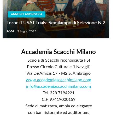
ANNUNCI AGONISTICA
Tornei TUSAT Trials: Semilampo di Selezione N.2
ASM
3 Luglio 2023
Accademia Scacchi Milano
Scuola di Scacchi riconosciuta FSI
Presso Circolo Culturale "I Navigli"
Via De Amicis 17 - M2 S. Ambrogio
www.accademiascacchimilano.com
info@accademiascacchimilano.com
Tel. 328 7194921
C.F. 97419000159
Sede climatizzata, ampia ed elegante
con bar, ristorante ed auditorium.