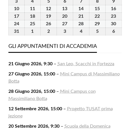
Luglio
Luglio
Luglio
Luglio
Luglio
Agosto
Agosto
3
3
4
4
5
5
6
6
7
7
8
8
9
9
2026
2026
2026
2026
2026
2026
2026
Agosto
Agosto
Agosto
Agosto
Agosto
Agosto
Agosto
10
10
11
11
12
12
13
13
14
14
15
15
16
16
2026
2026
2026
2026
2026
2026
2026
Agosto
Agosto
Agosto
Agosto
Agosto
Agosto
Agost
17
17
18
18
19
19
20
20
21
21
22
22
23
23
2026
2026
2026
2026
2026
2026
2026
Agosto
Agosto
Agosto
Agosto
Agosto
Agosto
Agost
24
24
25
25
26
26
27
27
28
28
29
29
30
30
2026
2026
2026
2026
2026
2026
2026
Agosto
Agosto
Agosto
Agosto
Agosto
Agosto
Agost
31
31
1
1
2
2
3
3
4
4
5
5
6
6
2026
2026
2026
2026
2026
2026
2026
Agosto
Settembre
Settembre
Settembre
Settembre
Settembre
Settem
2026
2026
2026
2026
2026
2026
2026
GLI APPUNTAMENTI DI ACCADEMIA
21 Giugno 2026, 9:30
–
San Leo, Scacchi in Fortezza
27 Giugno 2026, 15:00
–
Mini Campus di Massimiliano
Botta
28 Giugno 2026, 15:00
–
Mini Campus con
Massimiliano Botta
12 Settembre 2026, 15:00
–
Progetto TUSAT prima
lezione
20 Settembre 2026, 9:30
–
Scuola della Domenica