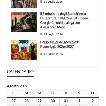
15 Luglio 2026
Il Simbolismo degli Scacchi nella
Letteratura, nell’Arte e nel Cinema:
Giorgio Chinnici dialoga con
Alessandro Marini
14 Luglio 2026
Corso Junior del Mercoledì
Pomeriggio 2026/2027
13 Luglio 2026
CALENDARIO
Agosto 2026
L
lunedì
M
martedì
M
mercoledì
G
giovedì
V
venerdì
S
sabato
D
domen
27
27
28
28
29
29
30
30
31
31
1
1
2
2