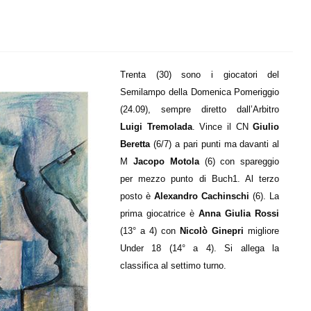
Trenta (30) sono i giocatori del
Semilampo della Domenica Pomeriggio
(24.09), sempre diretto dall’Arbitro
Luigi Tremolada
. Vince il CN
Giulio
Beretta
(6/7) a pari punti ma davanti al
M
Jacopo Motola
(6) con spareggio
per mezzo punto di Buch1. Al terzo
posto è
Alexandro Cachinschi
(6). La
prima giocatrice è
Anna Giulia Rossi
(13° a 4) con
Nicolò Ginepri
migliore
Under 18 (14° a 4). Si allega la
classifica al settimo turno.