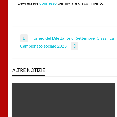
Devi essere
connesso
per inviare un commento.
Torneo del Dilettante di Settembre: Classifica
Navigazione
Previous
Campionato sociale 2023
Post
Next
articoli
Post
ALTRE NOTIZIE