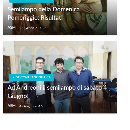
Semilampo della Domenica
Pomeriggio: Risultati
ASM
23 Gennaio 2023
RESOCONTI AGONISTICA
Ad Andreoni il semilampo di sabato 4
Giugno!
ASM
4 Giugno 2016