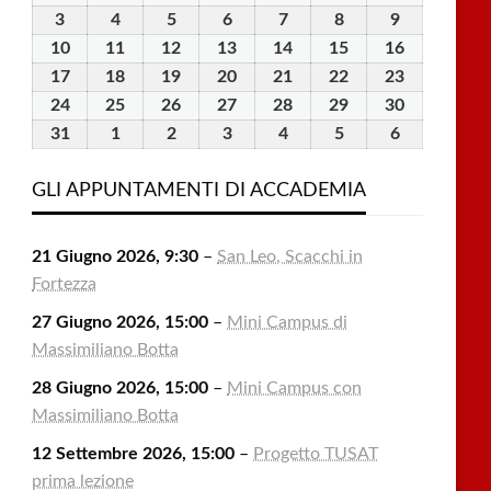
Luglio
Luglio
Luglio
Luglio
Luglio
Agosto
Agosto
3
3
4
4
5
5
6
6
7
7
8
8
9
9
2026
2026
2026
2026
2026
2026
2026
Agosto
Agosto
Agosto
Agosto
Agosto
Agosto
Agosto
10
10
11
11
12
12
13
13
14
14
15
15
16
16
2026
2026
2026
2026
2026
2026
2026
Agosto
Agosto
Agosto
Agosto
Agosto
Agosto
Agosto
17
17
18
18
19
19
20
20
21
21
22
22
23
23
2026
2026
2026
2026
2026
2026
2026
Agosto
Agosto
Agosto
Agosto
Agosto
Agosto
Agosto
24
24
25
25
26
26
27
27
28
28
29
29
30
30
2026
2026
2026
2026
2026
2026
2026
Agosto
Agosto
Agosto
Agosto
Agosto
Agosto
Agosto
31
31
1
1
2
2
3
3
4
4
5
5
6
6
2026
2026
2026
2026
2026
2026
2026
Agosto
Settembre
Settembre
Settembre
Settembre
Settembre
Settembre
2026
2026
2026
2026
2026
2026
2026
GLI APPUNTAMENTI DI ACCADEMIA
21 Giugno 2026, 9:30
–
San Leo, Scacchi in
Fortezza
27 Giugno 2026, 15:00
–
Mini Campus di
Massimiliano Botta
28 Giugno 2026, 15:00
–
Mini Campus con
Massimiliano Botta
12 Settembre 2026, 15:00
–
Progetto TUSAT
prima lezione