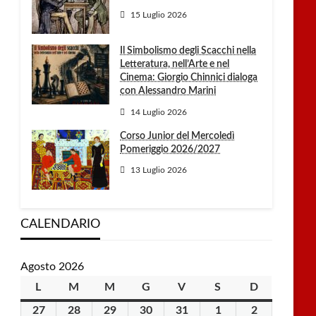
15 Luglio 2026
Il Simbolismo degli Scacchi nella
Letteratura, nell’Arte e nel
Cinema: Giorgio Chinnici dialoga
con Alessandro Marini
14 Luglio 2026
Corso Junior del Mercoledì
Pomeriggio 2026/2027
13 Luglio 2026
CALENDARIO
Agosto 2026
L
lunedì
M
martedì
M
mercoledì
G
giovedì
V
venerdì
S
sabato
D
domenica
27
27
28
28
29
29
30
30
31
31
1
1
2
2