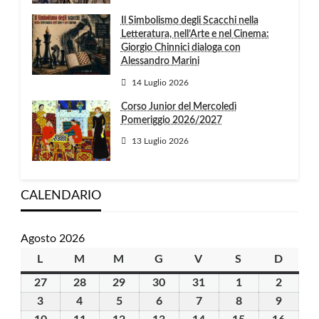
Il Simbolismo degli Scacchi nella
Letteratura, nell’Arte e nel Cinema:
Giorgio Chinnici dialoga con
Alessandro Marini
14 Luglio 2026
Corso Junior del Mercoledì
Pomeriggio 2026/2027
13 Luglio 2026
CALENDARIO
Agosto 2026
L
lunedì
M
martedì
M
mercoledì
G
giovedì
V
venerdì
S
sabato
D
domen
27
27
28
28
29
29
30
30
31
31
1
1
2
2
Luglio
Luglio
Luglio
Luglio
Luglio
Agosto
Agosto
3
3
4
4
5
5
6
6
7
7
8
8
9
9
2026
2026
2026
2026
2026
2026
2026
Agosto
Agosto
Agosto
Agosto
Agosto
Agosto
Agosto