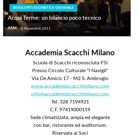
RESOCONTI AGONISTICA GIOVANILE
Acqui Terme: un bilancio poco tecnico
ASM
2 Novembre 2011
Accademia Scacchi Milano
Scuola di Scacchi riconosciuta FSI
Presso Circolo Culturale "I Navigli"
Via De Amicis 17 - M2 S. Ambrogio
www.accademiascacchimilano.com
info@accademiascacchimilano.com
Tel. 328 7194921
C.F. 97419000159
Sede climatizzata, ampia ed elegante
con bar, ristorante ed auditorium.
Riservata ai Soci