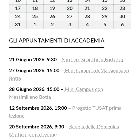
10
10
11
11
12
12
13
13
14
14
15
15
16
16
2026
2026
2026
2026
2026
2026
2026
Agosto
Agosto
Agosto
Agosto
Agosto
Agosto
Agost
17
17
18
18
19
19
20
20
21
21
22
22
23
23
2026
2026
2026
2026
2026
2026
2026
Agosto
Agosto
Agosto
Agosto
Agosto
Agosto
Agost
24
24
25
25
26
26
27
27
28
28
29
29
30
30
2026
2026
2026
2026
2026
2026
2026
Agosto
Agosto
Agosto
Agosto
Agosto
Agosto
Agost
31
31
1
1
2
2
3
3
4
4
5
5
6
6
2026
2026
2026
2026
2026
2026
2026
Agosto
Settembre
Settembre
Settembre
Settembre
Settembre
Settem
2026
2026
2026
2026
2026
2026
2026
GLI APPUNTAMENTI DI ACCADEMIA
21 Giugno 2026, 9:30
–
San Leo, Scacchi in Fortezza
27 Giugno 2026, 15:00
–
Mini Campus di Massimiliano
Botta
28 Giugno 2026, 15:00
–
Mini Campus con
Massimiliano Botta
12 Settembre 2026, 15:00
–
Progetto TUSAT prima
lezione
20 Settembre 2026, 9:30
–
Scuola della Domenica
Mattina prima lezione