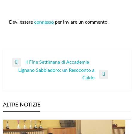
LEAVE A RESPONSE
Devi essere
connesso
per inviare un commento.
Navigazione
Il Fine Settimana di Accademia
Previous
articoli
Lignano Sabbiadoro: un Resoconto a
Post
Next
Caldo
Post
ALTRE NOTIZIE