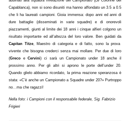
abbinati alla squadra rivelazione del Campionato (Le Colonne del
Capablanca), non si sono disuniti ma hanno affondato un 3.5 a 0.5
che li ha laureati campioni. Gioia immensa: dopo anni ed anni di
dure battaglie (disseminati in varie squadre) e di onorevoli
piazzamenti, giunti al limite dei 18 anni i cinque alfieri colgono un
risultato importante ed all’altezza del loro valore. Ben guidati da
Capitan Titze
, Maestro di categoria e di fatto, sono la prova
vivente che bisogna crederci senza mai mollare. Per due di loro
(
Greco
e
Cervini
) ci sarà un Campionato under 18 anche il
prossimo anno. Per gli altri si aprono le porte dell’under 20.
Quando glielo abbiamo ricordato, la prima reazione speranzosa è
stata: «C’è anche un Campionato a Squadre under 20?» Purtroppo
no…ma che ragazzi!
Nella foto: i Campioni con il responsabile federale, Sig. Fabrizio
Frigieri