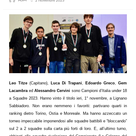
ASM
2 Novembre 2023
on
Leo Titze
(Capitano),
Luca Di Trapani
,
Edoardo Greco
,
Gem
Lacambra
ed
Alessandro Cervini
sono Campioni d’Italia under 18
a Squadre 2023. Hanno vinto il titolo ieri, 1° novembre, a Lignano
Sabbiadoro. Non erano nemmeno i favoriti: partivano quarti in
ranking dietro Torino, Ostia e Monreale. Ma hanno azzeccato un
torneo impeccabile imponendosi alle squadre battibili e “bloccando”
sul 2 a 2 squadre sulla carta più forti di loro. E, all’ultimo turno,