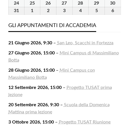
2026
2026
2026
2026
2026
2026
2026
Agosto
Agosto
Agosto
Agosto
Agosto
Agosto
Agost
24
24
25
25
26
26
27
27
28
28
29
29
30
30
2026
2026
2026
2026
2026
2026
2026
Agosto
Agosto
Agosto
Agosto
Agosto
Agosto
Agost
31
31
1
1
2
2
3
3
4
4
5
5
6
6
2026
2026
2026
2026
2026
2026
2026
Agosto
Settembre
Settembre
Settembre
Settembre
Settembre
Settem
2026
2026
2026
2026
2026
2026
2026
GLI APPUNTAMENTI DI ACCADEMIA
21 Giugno 2026, 9:30
–
San Leo, Scacchi in Fortezza
27 Giugno 2026, 15:00
–
Mini Campus di Massimiliano
Botta
28 Giugno 2026, 15:00
–
Mini Campus con
Massimiliano Botta
12 Settembre 2026, 15:00
–
Progetto TUSAT prima
lezione
20 Settembre 2026, 9:30
–
Scuola della Domenica
Mattina prima lezione
3 Ottobre 2026, 15:00
–
Progetto TUSAT Riunione