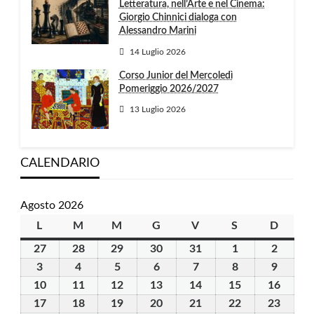
Letteratura, nell’Arte e nel Cinema:
Giorgio Chinnici dialoga con
Alessandro Marini
14 Luglio 2026
Corso Junior del Mercoledì
Pomeriggio 2026/2027
13 Luglio 2026
CALENDARIO
Agosto 2026
L
lunedì
M
martedì
M
mercoledì
G
giovedì
V
venerdì
S
sabato
D
domen
27
27
28
28
29
29
30
30
31
31
1
1
2
2
Luglio
Luglio
Luglio
Luglio
Luglio
Agosto
Agosto
3
3
4
4
5
5
6
6
7
7
8
8
9
9
2026
2026
2026
2026
2026
2026
2026
Agosto
Agosto
Agosto
Agosto
Agosto
Agosto
Agosto
10
10
11
11
12
12
13
13
14
14
15
15
16
16
2026
2026
2026
2026
2026
2026
2026
Agosto
Agosto
Agosto
Agosto
Agosto
Agosto
Agost
17
17
18
18
19
19
20
20
21
21
22
22
23
23