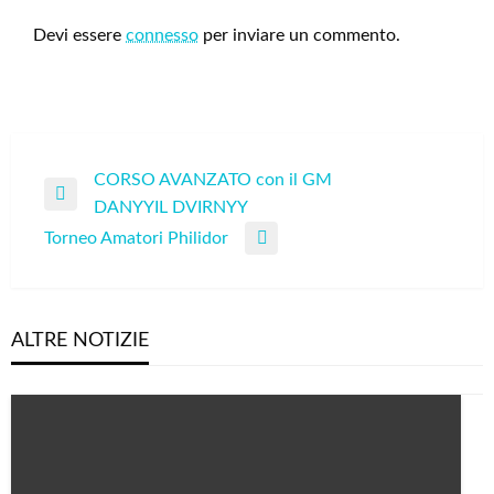
Devi essere
connesso
per inviare un commento.
Navigazione
CORSO AVANZATO con il GM
Previous
DANYYIL DVIRNYY
articoli
Post
Torneo Amatori Philidor
Next
Post
ALTRE NOTIZIE