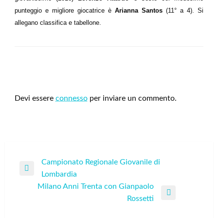
punteggio e migliore giocatrice è
Arianna Santos
(11° a 4). Si
allegano classifica e tabellone.
LEAVE A RESPONSE
Devi essere
connesso
per inviare un commento.
Navigazione
Campionato Regionale Giovanile di
Previous
Lombardia
articoli
Post
Milano Anni Trenta con Gianpaolo
Next
Rossetti
Post