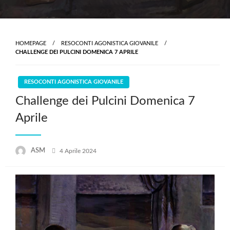
HOMEPAGE
RESOCONTI AGONISTICA GIOVANILE
CHALLENGE DEI PULCINI DOMENICA 7 APRILE
RESOCONTI AGONISTICA GIOVANILE
Challenge dei Pulcini Domenica 7
Aprile
Posted
ASM
4 Aprile 2024
on