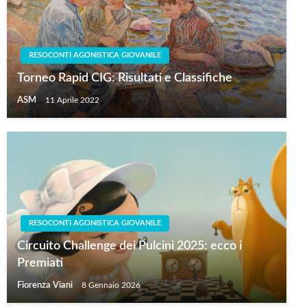
RESOCONTI AGONISTICA GIOVANILE
Torneo Rapid CIG: Risultati e Classifiche
ASM
11 Aprile 2022
RESOCONTI AGONISTICA GIOVANILE
Circuito Challenge dei Pulcini 2025: ecco i
Premiati
Fiorenza Viani
8 Gennaio 2026