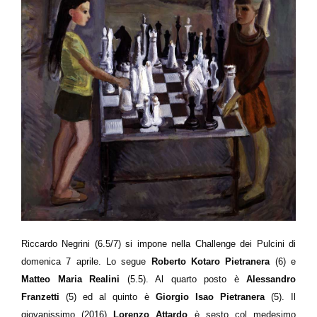
R
iccardo Negrini
(6.5/7) si impone nella Challenge dei Pulcini di
domenica 7 aprile. Lo segue
Roberto Kotaro
Pietranera
(6) e
Matteo Maria Realini
(5.5). Al quarto posto è
Alessandro
Franzetti
(5) ed al quinto è
Giorgio Isao Pietranera
(5). Il
giovanissimo (2016)
Lorenzo Attardo
è sesto col medesimo