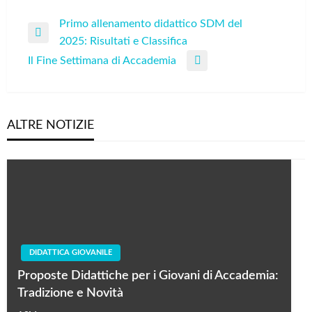
Navigazione
Primo allenamento didattico SDM del
Previous
2025: Risultati e Classifica
articoli
Post
Il Fine Settimana di Accademia
Next
Post
ALTRE NOTIZIE
DIDATTICA GIOVANILE
Proposte Didattiche per i Giovani di Accademia:
Tradizione e Novità