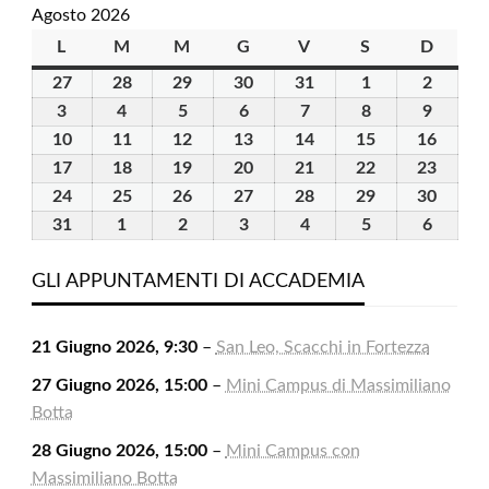
Agosto 2026
L
lunedì
M
martedì
M
mercoledì
G
giovedì
V
venerdì
S
sabato
D
domen
27
27
28
28
29
29
30
30
31
31
1
1
2
2
Luglio
Luglio
Luglio
Luglio
Luglio
Agosto
Agosto
3
3
4
4
5
5
6
6
7
7
8
8
9
9
2026
2026
2026
2026
2026
2026
2026
Agosto
Agosto
Agosto
Agosto
Agosto
Agosto
Agosto
10
10
11
11
12
12
13
13
14
14
15
15
16
16
2026
2026
2026
2026
2026
2026
2026
Agosto
Agosto
Agosto
Agosto
Agosto
Agosto
Agost
17
17
18
18
19
19
20
20
21
21
22
22
23
23
2026
2026
2026
2026
2026
2026
2026
Agosto
Agosto
Agosto
Agosto
Agosto
Agosto
Agost
24
24
25
25
26
26
27
27
28
28
29
29
30
30
2026
2026
2026
2026
2026
2026
2026
Agosto
Agosto
Agosto
Agosto
Agosto
Agosto
Agost
31
31
1
1
2
2
3
3
4
4
5
5
6
6
2026
2026
2026
2026
2026
2026
2026
Agosto
Settembre
Settembre
Settembre
Settembre
Settembre
Settem
2026
2026
2026
2026
2026
2026
2026
GLI APPUNTAMENTI DI ACCADEMIA
21 Giugno 2026, 9:30
–
San Leo, Scacchi in Fortezza
27 Giugno 2026, 15:00
–
Mini Campus di Massimiliano
Botta
28 Giugno 2026, 15:00
–
Mini Campus con
Massimiliano Botta