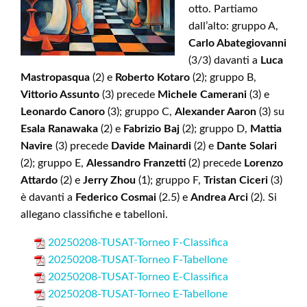
otto. Partiamo
dall’alto: gruppo A,
Carlo Abategiovanni
(3/3) davanti a
Luca
Mastropasqua
(2) e
Roberto Kotaro
(2); gruppo B,
Vittorio Assunto
(3) precede
Michele Camerani
(3) e
Leonardo Canoro
(3); gruppo C,
Alexander Aaron
(3) su
Esala Ranawaka
(2) e
Fabrizio Baj
(2); gruppo D,
Mattia
Navire
(3) precede
Davide Mainardi
(2) e
Dante Solari
(2); gruppo E,
Alessandro Franzetti
(2) precede
Lorenzo
Attardo
(2) e
Jerry Zhou
(1); gruppo F,
Tristan Ciceri
(3)
è davanti a
Federico Cosmai
(2.5) e
Andrea Arci
(2). Si
allegano classifiche e tabelloni.
20250208-TUSAT-Torneo F-Classifica
20250208-TUSAT-Torneo F-Tabellone
20250208-TUSAT-Torneo E-Classifica
20250208-TUSAT-Torneo E-Tabellone