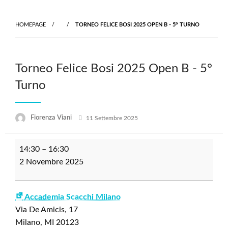
Skip
to
HOMEPAGE
TORNEO FELICE BOSI 2025 OPEN B - 5° TURNO
content
Torneo Felice Bosi 2025 Open B - 5°
Turno
Posted
Fiorenza Viani
11 Settembre 2025
on
Torneo
14:30
–
16:30
Felice
2 Novembre 2025
Bosi
2025
Open
Accademia Scacchi Milano
B
Via De Amicis, 17
-
Milano
,
MI
20123