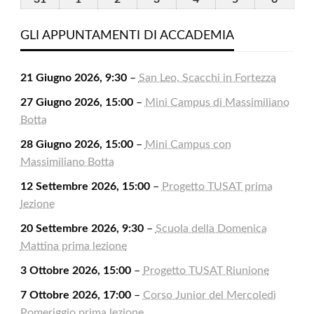
2026
2026
2026
2026
2026
2026
2026
Agosto
Settembre
Settembre
Settembre
Settembre
Settembre
Settem
2026
2026
2026
2026
2026
2026
2026
GLI APPUNTAMENTI DI ACCADEMIA
21 Giugno 2026, 9:30
–
San Leo, Scacchi in Fortezza
27 Giugno 2026, 15:00
–
Mini Campus di Massimiliano
Botta
28 Giugno 2026, 15:00
–
Mini Campus con
Massimiliano Botta
12 Settembre 2026, 15:00
–
Progetto TUSAT prima
lezione
20 Settembre 2026, 9:30
–
Scuola della Domenica
Mattina prima lezione
3 Ottobre 2026, 15:00
–
Progetto TUSAT Riunione
7 Ottobre 2026, 17:00
–
Corso Junior del Mercoledì
Pomeriggio prima lezione