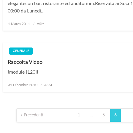
elegantecon bar, ristorante ed auditorium.Riservata ai Soci 
00:00 da Lunedì…
Posted
1 Marzo 2011
ASM
on
GENERALE
Raccolta Video
{module [120]}
Posted
31 Dicembre 2010
ASM
on
Paginazione
degli
Precedenti
1
…
5
6
articoli