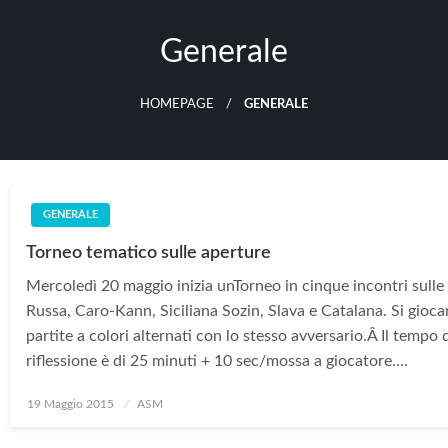
Skip
to
Generale
content
HOMEPAGE
GENERALE
GENERALE
Torneo tematico sulle aperture
Mercoledì 20 maggio inizia unTorneo in cinque incontri sulle
Russa, Caro-Kann, Siciliana Sozin, Slava e Catalana. Si gioc
partite a colori alternati con lo stesso avversario.Â Il tempo 
riflessione è di 25 minuti + 10 sec/mossa a giocatore….
Posted
19 Maggio 2015
ASM
on