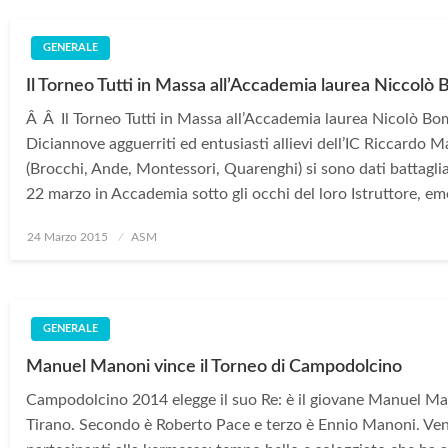
GENERALE
Il Torneo Tutti in Massa all’Accademia laurea Niccolò
Â Â Il Torneo Tutti in Massa all’Accademia laurea Nicolò B
Diciannove agguerriti ed entusiasti allievi dell’IC Riccardo M
(Brocchi, Ande, Montessori, Quarenghi) si sono dati battagl
22 marzo in Accademia sotto gli occhi del loro Istruttore, 
Posted
24 Marzo 2015
ASM
on
GENERALE
Manuel Manoni vince il Torneo di Campodolcino
Campodolcino 2014 elegge il suo Re: è il giovane Manuel M
Tirano. Secondo è Roberto Pace e terzo è Ennio Manoni. Ven