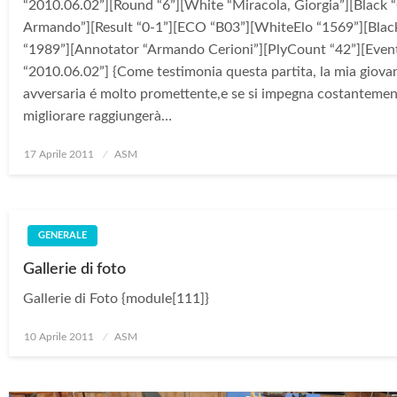
“2010.06.02”][Round “6”][White “Miracola, Giorgia”][Black “
Armando”][Result “0-1”][ECO “B03”][WhiteElo “1569”][Blac
“1989”][Annotator “Armando Cerioni”][PlyCount “42”][Eve
“2010.06.02”] {Come testimonia questa partita, la mia giova
avversaria é molto promettente,e se si impegna costantemen
migliorare raggiungerà…
Posted
17 Aprile 2011
ASM
on
GENERALE
Gallerie di foto
Gallerie di Foto {module[111]}
Posted
10 Aprile 2011
ASM
on