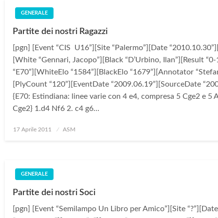
GENERALE
Partite dei nostri Ragazzi
[pgn] [Event “CIS U16”][Site “Palermo”][Date “2010.10.30”]
[White “Gennari, Jacopo”][Black “D’Urbino, Ilan”][Result “0
“E70”][WhiteElo “1584”][BlackElo “1679”][Annotator “Stefa
[PlyCount “120”][EventDate “2009.06.19”][SourceDate “200
{E70: Estindiana: linee varie con 4 e4, compresa 5 Cge2 e 5 
Cge2} 1.d4 Nf6 2. c4 g6…
Posted
17 Aprile 2011
ASM
on
GENERALE
Partite dei nostri Soci
[pgn] [Event “Semilampo Un Libro per Amico”][Site “?”][Date