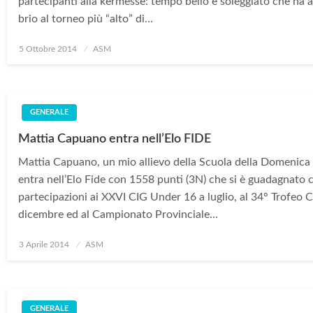
partecipanti alla kermesse: tempo bello e soleggiato che ha 
brio al torneo più “alto” di…
Posted
5 Ottobre 2014
ASM
on
GENERALE
Mattia Capuano entra nell’Elo FIDE
Mattia Capuano, un mio allievo della Scuola della Domenica
entra nell’Elo Fide con 1558 punti (3N) che si è guadagnato 
partecipazioni ai XXVI CIG Under 16 a luglio, al 34° Trofeo C
dicembre ed al Campionato Provinciale…
Posted
3 Aprile 2014
ASM
on
GENERALE