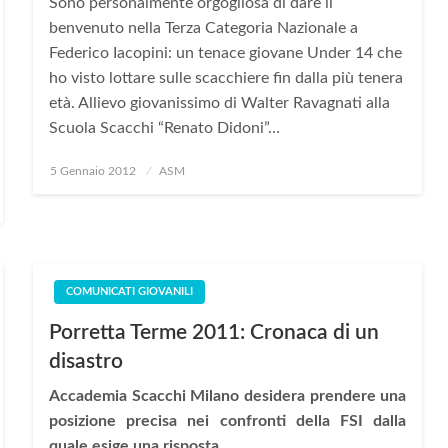
Sono personalmente orgogliosa di dare il
benvenuto nella Terza Categoria Nazionale a
Federico Iacopini: un tenace giovane Under 14 che
ho visto lottare sulle scacchiere fin dalla più tenera
età. Allievo giovanissimo di Walter Ravagnati alla
Scuola Scacchi “Renato Didoni”…
Posted
5 Gennaio 2012
ASM
on
COMUNICATI GIOVANILI
Porretta Terme 2011: Cronaca di un
disastro
Accademia Scacchi Milano desidera prendere una
posizione precisa nei confronti della FSI dalla
quale esige una risposta.