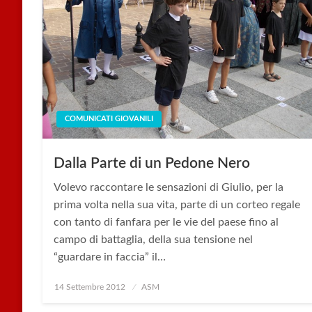
COMUNICATI GIOVANILI
Dalla Parte di un Pedone Nero
Volevo raccontare le sensazioni di Giulio, per la
prima volta nella sua vita, parte di un corteo regale
con tanto di fanfara per le vie del paese fino al
campo di battaglia, della sua tensione nel
“guardare in faccia” il…
Posted
14 Settembre 2012
ASM
on