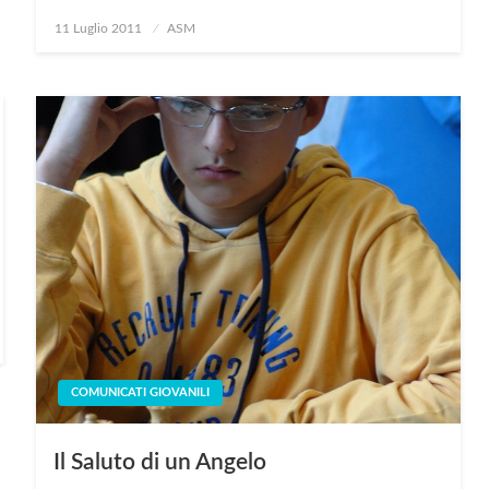
Posted
11 Luglio 2011
ASM
on
COMUNICATI GIOVANILI
Il Saluto di un Angelo