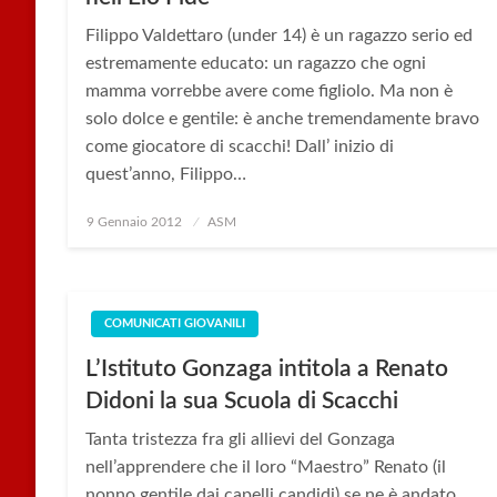
Filippo Valdettaro (under 14) è un ragazzo serio ed
estremamente educato: un ragazzo che ogni
mamma vorrebbe avere come figliolo. Ma non è
solo dolce e gentile: è anche tremendamente bravo
come giocatore di scacchi! Dall’ inizio di
quest’anno, Filippo…
Posted
9 Gennaio 2012
ASM
on
COMUNICATI GIOVANILI
L’Istituto Gonzaga intitola a Renato
Didoni la sua Scuola di Scacchi
Tanta tristezza fra gli allievi del Gonzaga
nell’apprendere che il loro “Maestro” Renato (il
nonno gentile dai capelli candidi) se ne è andato.