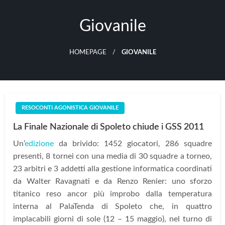
Skip
to
Giovanile
content
HOMEPAGE
GIOVANILE
RESOCONTI AGONISTICA GIOVANILE
La Finale Nazionale di Spoleto chiude i GSS 2011
Un’
edizione
da brivido: 1452 giocatori, 286 squadre
presenti, 8 tornei con una media di 30 squadre a torneo,
23 arbitri e 3 addetti alla gestione informatica coordinati
da Walter Ravagnati e da Renzo Renier: uno sforzo
titanico reso ancor più improbo dalla temperatura
interna al PalaTenda di Spoleto che, in quattro
implacabili giorni di sole (12 – 15 maggio), nel turno di