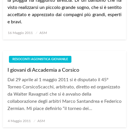
la pioggia ha raggiunto Brescia. Di un bambino che ha
visto realizzarsi un piccolo grande sogno, che si è sentito
accettato e apprezzato dai compagni più grandi, esperti
e bravi.
Posted
16 Maggio 2011
ASM
on
RESOCONTI AGONISTICA GIOVANILE
I giovani di Accademia a Corsico
Dal 29 aprile al 1 maggio 2011 si è disputato il 45°
Torneo CorsicoScacchi, arbitrato, diretto ed organizzato
da Walter Ravagnati che si è avvalso della
collaborazione degli arbitri Marco Santandrea e Federico
Zermian. Mi piace definirlo “il torneo dei…
Posted
4 Maggio 2011
ASM
on