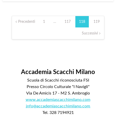
Paginazione
degli
Precedenti
1
…
117
118
119
articoli
Successivi
Accademia Scacchi Milano
Scuola di Scacchi riconosciuta FSI
Presso Circolo Culturale "I Navigli"
Via De Amicis 17 - M2 S. Ambrogio
www.accademiascacchimilano.com
info@accademiascacchimilano.com
Tel. 328 7194921