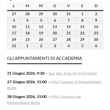
L
lunedì
M
martedì
M
mercoledì
G
giovedì
V
venerdì
S
sabato
D
domen
27
27
28
28
29
29
30
30
31
31
1
1
2
2
Luglio
Luglio
Luglio
Luglio
Luglio
Agosto
Agosto
3
3
4
4
5
5
6
6
7
7
8
8
9
9
2026
2026
2026
2026
2026
2026
2026
Agosto
Agosto
Agosto
Agosto
Agosto
Agosto
Agosto
10
10
11
11
12
12
13
13
14
14
15
15
16
16
2026
2026
2026
2026
2026
2026
2026
Agosto
Agosto
Agosto
Agosto
Agosto
Agosto
Agost
17
17
18
18
19
19
20
20
21
21
22
22
23
23
2026
2026
2026
2026
2026
2026
2026
Agosto
Agosto
Agosto
Agosto
Agosto
Agosto
Agost
24
24
25
25
26
26
27
27
28
28
29
29
30
30
2026
2026
2026
2026
2026
2026
2026
Agosto
Agosto
Agosto
Agosto
Agosto
Agosto
Agost
31
31
1
1
2
2
3
3
4
4
5
5
6
6
2026
2026
2026
2026
2026
2026
2026
Agosto
Settembre
Settembre
Settembre
Settembre
Settembre
Settem
2026
2026
2026
2026
2026
2026
2026
GLI APPUNTAMENTI DI ACCADEMIA
21 Giugno 2026, 9:30
–
San Leo, Scacchi in Fortezza
27 Giugno 2026, 15:00
–
Mini Campus di Massimiliano
Botta
28 Giugno 2026, 15:00
–
Mini Campus con
Massimiliano Botta