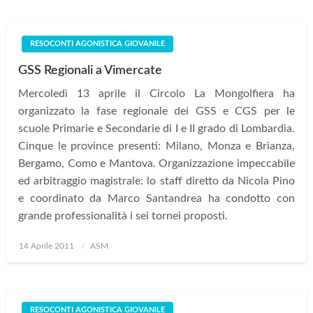
RESOCONTI AGONISTICA GIOVANILE
GSS Regionali a Vimercate
Mercoledì 13 aprile il Circolo La Mongolfiera ha
organizzato la fase regionale dei GSS e CGS per le
scuole Primarie e Secondarie di I e II grado di Lombardia.
Cinque le province presenti: Milano, Monza e Brianza,
Bergamo, Como e Mantova. Organizzazione impeccabile
ed arbitraggio magistrale: lo staff diretto da Nicola Pino
e coordinato da Marco Santandrea ha condotto con
grande professionalità i sei tornei proposti.
Posted
14 Aprile 2011
ASM
on
RESOCONTI AGONISTICA GIOVANILE