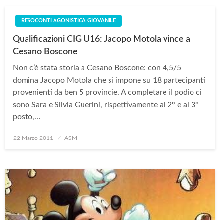
RESOCONTI AGONISTICA GIOVANILE
Qualificazioni CIG U16: Jacopo Motola vince a
Cesano Boscone
Non c’è stata storia a Cesano Boscone: con 4,5/5
domina Jacopo Motola che si impone su 18 partecipanti
provenienti da ben 5 provincie. A completare il podio ci
sono Sara e Silvia Guerini, rispettivamente al 2° e al 3°
posto,…
Posted
22 Marzo 2011
ASM
on