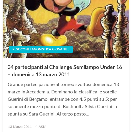
RESOCONTI AGONISTICA GIOVANILE
34 partecipanti al Challenge Semilampo Under 16
– domenica 13 marzo 2011
Grande partecipazione al torneo svoltosi domenica 13
marzo in Accademia. Dominano la classifica le sorelle
Guerini di Bergamo, entrambe con 4.5 punti su 5: per
solamente mezzo punto di Buchholtz Silvia Guerini la
spunta su Sara Guerini. Al terzo posto…
Posted
13 Marzo 2011
ASM
on