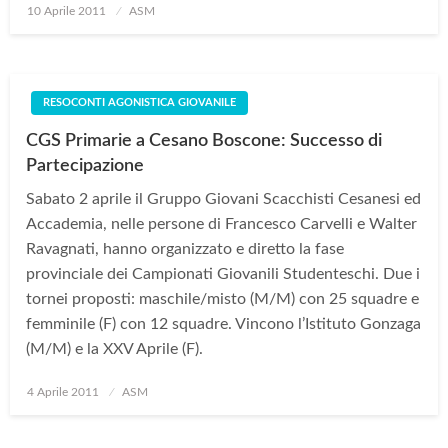
Posted
10 Aprile 2011
ASM
on
RESOCONTI AGONISTICA GIOVANILE
CGS Primarie a Cesano Boscone: Successo di
Partecipazione
Sabato 2 aprile il Gruppo Giovani Scacchisti Cesanesi ed
Accademia, nelle persone di Francesco Carvelli e Walter
Ravagnati, hanno organizzato e diretto la fase
provinciale dei Campionati Giovanili Studenteschi. Due i
tornei proposti: maschile/misto (M/M) con 25 squadre e
femminile (F) con 12 squadre. Vincono l’Istituto Gonzaga
(M/M) e la XXV Aprile (F).
Posted
4 Aprile 2011
ASM
on