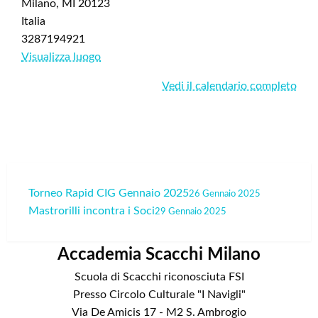
Milano
,
MI
20123
Italia
3287194921
Visualizza luogo
Vedi il calendario completo
Navigazione
Torneo Rapid CIG Gennaio 2025
26 Gennaio 2025
Mastrorilli incontra i Soci
articoli
29 Gennaio 2025
Accademia Scacchi Milano
Scuola di Scacchi riconosciuta FSI
Presso Circolo Culturale "I Navigli"
Via De Amicis 17 - M2 S. Ambrogio