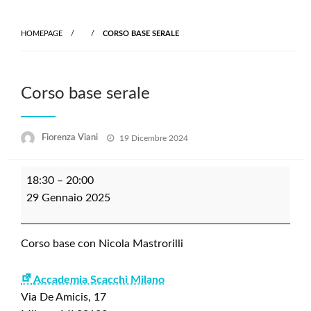
Skip
to
HOMEPAGE
CORSO BASE SERALE
content
Corso base serale
Posted
Fiorenza Viani
19 Dicembre 2024
on
Corso
18:30
–
20:00
base
29 Gennaio 2025
serale
Corso base con Nicola Mastrorilli
Accademia Scacchi Milano
Via De Amicis, 17