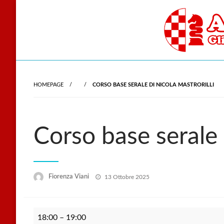
Skip
to
content
Gli scacchi nel cu
Accade
HOMEPAGE
CORSO BASE SERALE DI NICOLA MASTRORILLI
Corso base serale 
Posted
Fiorenza Viani
13 Ottobre 2025
on
Corso
18:00
–
19:00