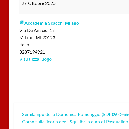
base
27 Ottobre 2025
serale
di
Nicola
Accademia Scacchi Milano
Mastrorilli
Via De Amicis, 17
Milano
,
MI
20123
Italia
3287194921
Visualizza luogo
Semilampo della Domenica Pomeriggio (SDP)
26 Ottob
Navigazione
Corso sulla Teoria degli Squilibri a cura di Pasqualin