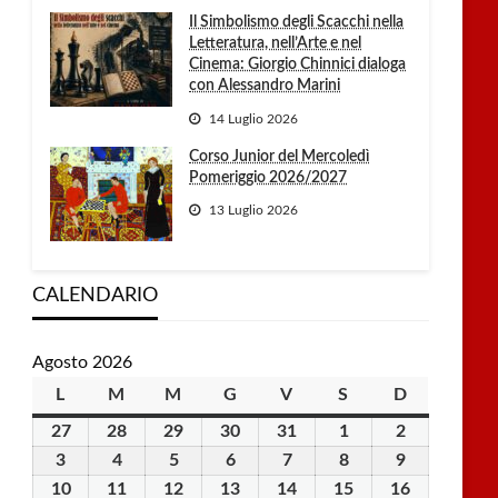
Il Simbolismo degli Scacchi nella
Letteratura, nell’Arte e nel
Cinema: Giorgio Chinnici dialoga
con Alessandro Marini
14 Luglio 2026
Corso Junior del Mercoledì
Pomeriggio 2026/2027
13 Luglio 2026
CALENDARIO
Agosto 2026
L
lunedì
M
martedì
M
mercoledì
G
giovedì
V
venerdì
S
sabato
D
domenica
27
27
28
28
29
29
30
30
31
31
1
1
2
2
Luglio
Luglio
Luglio
Luglio
Luglio
Agosto
Agosto
3
3
4
4
5
5
6
6
7
7
8
8
9
9
2026
2026
2026
2026
2026
2026
2026
Agosto
Agosto
Agosto
Agosto
Agosto
Agosto
Agosto
10
10
11
11
12
12
13
13
14
14
15
15
16
16