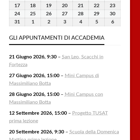
2026
2026
2026
2026
2026
2026
2026
Agosto
Agosto
Agosto
Agosto
Agosto
Agosto
Agosto
17
17
18
18
19
19
20
20
21
21
22
22
23
23
2026
2026
2026
2026
2026
2026
2026
Agosto
Agosto
Agosto
Agosto
Agosto
Agosto
Agosto
24
24
25
25
26
26
27
27
28
28
29
29
30
30
2026
2026
2026
2026
2026
2026
2026
Agosto
Agosto
Agosto
Agosto
Agosto
Agosto
Agosto
31
31
1
1
2
2
3
3
4
4
5
5
6
6
2026
2026
2026
2026
2026
2026
2026
Agosto
Settembre
Settembre
Settembre
Settembre
Settembre
Settembre
2026
2026
2026
2026
2026
2026
2026
GLI APPUNTAMENTI DI ACCADEMIA
21 Giugno 2026, 9:30
–
San Leo, Scacchi in
Fortezza
27 Giugno 2026, 15:00
–
Mini Campus di
Massimiliano Botta
28 Giugno 2026, 15:00
–
Mini Campus con
Massimiliano Botta
12 Settembre 2026, 15:00
–
Progetto TUSAT
prima lezione
20 Settembre 2026, 9:30
–
Scuola della Domenica
Mattina prima lezione