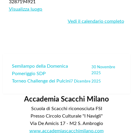
3287194921
Visualizza luogo
Vedi il calendario completo
Navigazione
Semilampo della Domenica
30 Novembre
Pomeriggio SDP
2025
articoli
Torneo Challenge dei Pulcini
7 Dicembre 2025
Accademia Scacchi Milano
Scuola di Scacchi riconosciuta FSI
Presso Circolo Culturale "I Navigli"
Via De Amicis 17 - M2 S. Ambrogio
www.accademiascacchimilano.com