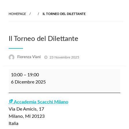
Skip
to
HOMEPAGE
IL TORNEO DEL DILETTANTE
content
Il Torneo del Dilettante
Posted
Fiorenza Viani
23 Novembre 2025
on
Il
10:00
–
19:00
Torneo
6 Dicembre 2025
del
Dilettante
Accademia Scacchi Milano
Via De Amicis, 17
Milano
,
MI
20123
Italia