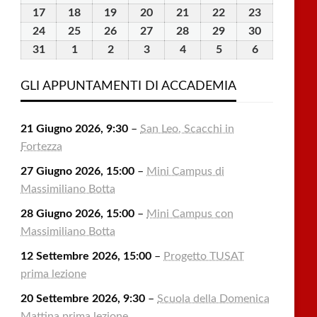
2026
2026
2026
2026
2026
2026
2026
Agosto
Agosto
Agosto
Agosto
Agosto
Agosto
Agosto
17
17
18
18
19
19
20
20
21
21
22
22
23
23
2026
2026
2026
2026
2026
2026
2026
Agosto
Agosto
Agosto
Agosto
Agosto
Agosto
Agosto
24
24
25
25
26
26
27
27
28
28
29
29
30
30
2026
2026
2026
2026
2026
2026
2026
Agosto
Agosto
Agosto
Agosto
Agosto
Agosto
Agosto
31
31
1
1
2
2
3
3
4
4
5
5
6
6
2026
2026
2026
2026
2026
2026
2026
Agosto
Settembre
Settembre
Settembre
Settembre
Settembre
Settembre
2026
2026
2026
2026
2026
2026
2026
GLI APPUNTAMENTI DI ACCADEMIA
21 Giugno 2026, 9:30
–
San Leo, Scacchi in
Fortezza
27 Giugno 2026, 15:00
–
Mini Campus di
Massimiliano Botta
28 Giugno 2026, 15:00
–
Mini Campus con
Massimiliano Botta
12 Settembre 2026, 15:00
–
Progetto TUSAT
prima lezione
20 Settembre 2026, 9:30
–
Scuola della Domenica
Mattina prima lezione