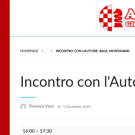
Skip
to
content
Gli scacchi nel cu
Accade
HOMEPAGE
INCONTRO CON L'AUTORE: RAUL MONTANARI
Incontro con l'Au
Posted
Fiorenza Viani
5 Dicembre 2024
on
Incontro
16:00
–
17:30