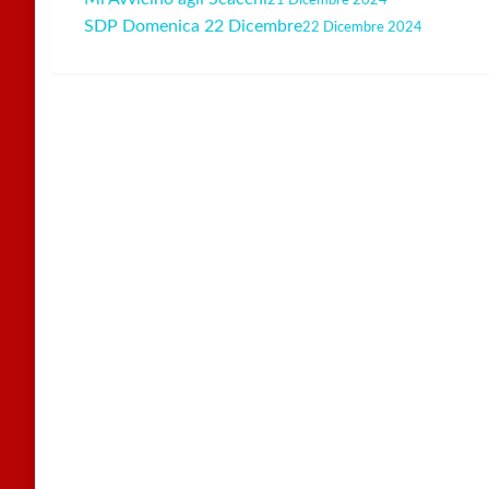
Navigazione
SDP Domenica 22 Dicembre
22 Dicembre 2024
articoli