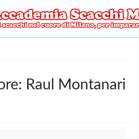
ore di Milano
mia Scacchi Milano
tore: Raul Montanari