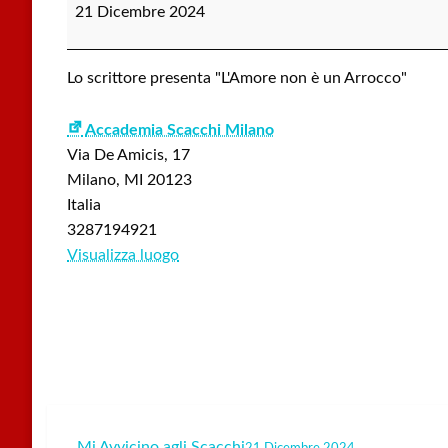
con
21 Dicembre 2024
l'Autore:
Raul
Montanari
Lo scrittore presenta "L'Amore non è un Arrocco"
Accademia Scacchi Milano
Via De Amicis, 17
Milano
,
MI
20123
Italia
3287194921
Visualizza luogo
Mi Avvicino agli Scacchi
21 Dicembre 2024