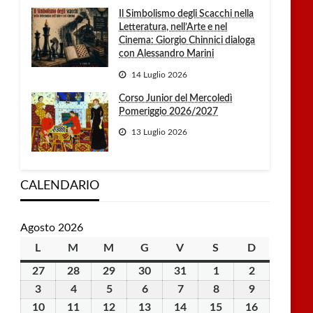
Il Simbolismo degli Scacchi nella
Letteratura, nell’Arte e nel
Cinema: Giorgio Chinnici dialoga
con Alessandro Marini
14 Luglio 2026
Corso Junior del Mercoledì
Pomeriggio 2026/2027
13 Luglio 2026
CALENDARIO
Agosto 2026
L
lunedì
M
martedì
M
mercoledì
G
giovedì
V
venerdì
S
sabato
D
domenica
27
27
28
28
29
29
30
30
31
31
1
1
2
2
Luglio
Luglio
Luglio
Luglio
Luglio
Agosto
Agosto
3
3
4
4
5
5
6
6
7
7
8
8
9
9
2026
2026
2026
2026
2026
2026
2026
Agosto
Agosto
Agosto
Agosto
Agosto
Agosto
Agosto
10
10
11
11
12
12
13
13
14
14
15
15
16
16