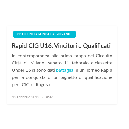
RESOCONTI AGONISTICA GIOVANILE
Rapid CIG U16: Vincitori e Qualificati
In contemporanea alla prima tappa del Circuito
Città di Milano, sabato 11 febbraio diciassette
Under 16 si sono dati
battaglia
in un Torneo Rapid
per la conquista di un biglietto di qualificazione
per i CIG di Ragusa.
Posted
12 Febbraio 2012
ASM
on