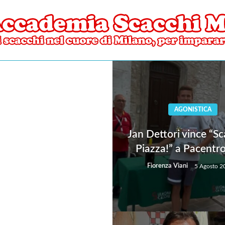
ore di Milano
mia Scacchi Milano
AGONISTICA
Jan Dettori vince “Sc
Piazza!” a Pacentr
Fiorenza Viani
5 Agosto 2