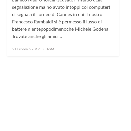
L’amico Mauro Torelli (scusate il ritardo della
segnalazione ma ho avuto intoppi col computer)
ci segnala il Torneo di Cannes in cui il nostro
Francesco Rambaldi si è permesso il lusso di
battere nientepopodimenoche Michele Godena.
Trovate anche gli amici…
Posted
21 Febbraio 2012
ASM
on