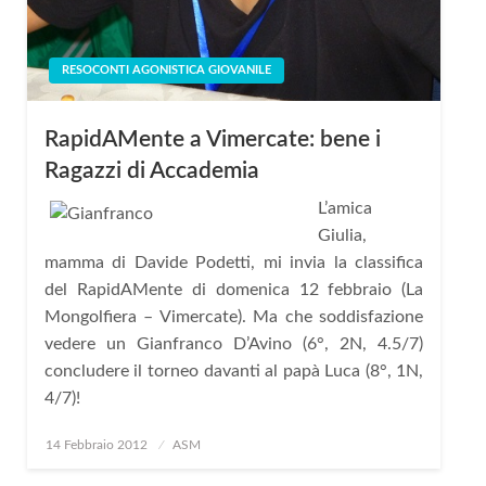
RESOCONTI AGONISTICA GIOVANILE
RapidAMente a Vimercate: bene i
Ragazzi di Accademia
L’amica
Giulia,
mamma di Davide Podetti, mi invia la classifica
del RapidAMente di domenica 12 febbraio (La
Mongolfiera – Vimercate). Ma che soddisfazione
vedere un Gianfranco D’Avino (6°, 2N, 4.5/7)
concludere il torneo davanti al papà Luca (8°, 1N,
4/7)!
Posted
14 Febbraio 2012
ASM
on