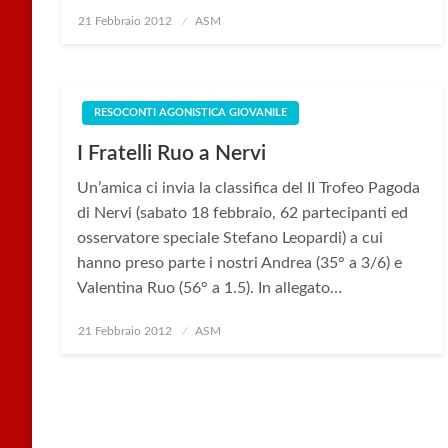
Posted
21 Febbraio 2012
ASM
on
RESOCONTI AGONISTICA GIOVANILE
I Fratelli Ruo a Nervi
Un’amica ci invia la classifica del II Trofeo Pagoda
di Nervi (sabato 18 febbraio, 62 partecipanti ed
osservatore speciale Stefano Leopardi) a cui
hanno preso parte i nostri Andrea (35° a 3/6) e
Valentina Ruo (56° a 1.5). In allegato…
Posted
21 Febbraio 2012
ASM
on