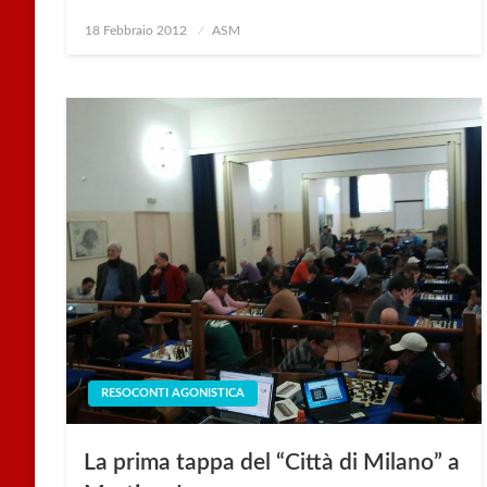
Posted
18 Febbraio 2012
ASM
on
RESOCONTI AGONISTICA
La prima tappa del “Città di Milano” a