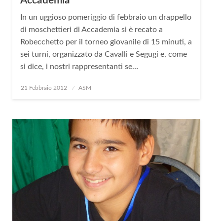
Accademia
In un uggioso pomeriggio di febbraio un drappello
di moschettieri di Accademia si è recato a
Robecchetto per il torneo giovanile di 15 minuti, a
sei turni, organizzato da Cavalli e Segugi e, come
si dice, i nostri rappresentanti se…
Posted
21 Febbraio 2012
ASM
on