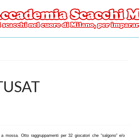
ore di Milano
mia Scacchi Milano
 TUSAT
” a mossa. Otto raggruppamenti per 32 giocatori che “salgono” e/o