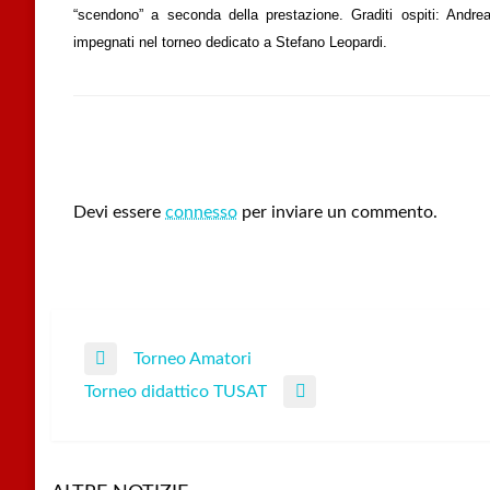
“scendono” a seconda della prestazione. Graditi ospiti: Andre
impegnati nel torneo dedicato a Stefano Leopardi.
LEAVE A RESPONSE
Devi essere
connesso
per inviare un commento.
Torneo Amatori
Navigazione
Previous
Torneo didattico TUSAT
Post
Next
articoli
Post