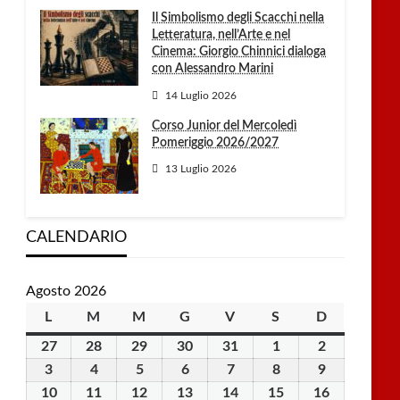
Il Simbolismo degli Scacchi nella
Letteratura, nell’Arte e nel
Cinema: Giorgio Chinnici dialoga
con Alessandro Marini
14 Luglio 2026
Corso Junior del Mercoledì
Pomeriggio 2026/2027
13 Luglio 2026
CALENDARIO
Agosto 2026
L
lunedì
M
martedì
M
mercoledì
G
giovedì
V
venerdì
S
sabato
D
domenica
27
27
28
28
29
29
30
30
31
31
1
1
2
2
Luglio
Luglio
Luglio
Luglio
Luglio
Agosto
Agosto
3
3
4
4
5
5
6
6
7
7
8
8
9
9
2026
2026
2026
2026
2026
2026
2026
Agosto
Agosto
Agosto
Agosto
Agosto
Agosto
Agosto
10
10
11
11
12
12
13
13
14
14
15
15
16
16