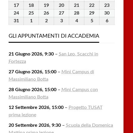
2026
2026
2026
2026
2026
2026
2026
Agosto
Agosto
Agosto
Agosto
Agosto
Agosto
Agosto
17
17
18
18
19
19
20
20
21
21
22
22
23
23
2026
2026
2026
2026
2026
2026
2026
Agosto
Agosto
Agosto
Agosto
Agosto
Agosto
Agosto
24
24
25
25
26
26
27
27
28
28
29
29
30
30
2026
2026
2026
2026
2026
2026
2026
Agosto
Agosto
Agosto
Agosto
Agosto
Agosto
Agosto
31
31
1
1
2
2
3
3
4
4
5
5
6
6
2026
2026
2026
2026
2026
2026
2026
Agosto
Settembre
Settembre
Settembre
Settembre
Settembre
Settembre
2026
2026
2026
2026
2026
2026
2026
GLI APPUNTAMENTI DI ACCADEMIA
21 Giugno 2026, 9:30
–
San Leo, Scacchi in
Fortezza
27 Giugno 2026, 15:00
–
Mini Campus di
Massimiliano Botta
28 Giugno 2026, 15:00
–
Mini Campus con
Massimiliano Botta
12 Settembre 2026, 15:00
–
Progetto TUSAT
prima lezione
20 Settembre 2026, 9:30
–
Scuola della Domenica
Mattina prima lezione