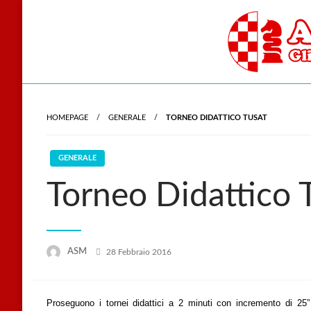
Skip
to
content
Gli scacchi nel cu
Accade
HOMEPAGE
GENERALE
TORNEO DIDATTICO TUSAT
GENERALE
Torneo Didattico
Posted
ASM
28 Febbraio 2016
on
Proseguono i tornei didattici a 2 minuti con incremento di 25