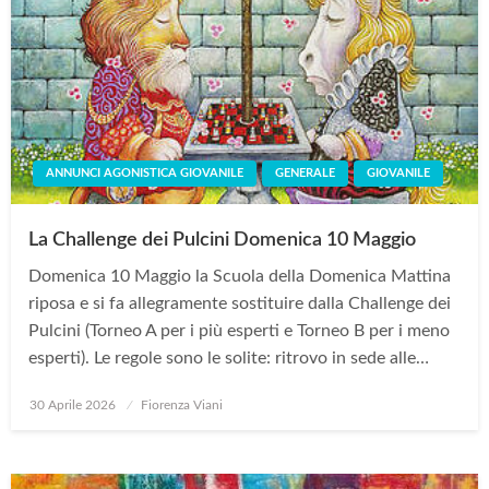
ANNUNCI AGONISTICA GIOVANILE
GENERALE
GIOVANILE
La Challenge dei Pulcini Domenica 10 Maggio
Domenica 10 Maggio la Scuola della Domenica Mattina
riposa e si fa allegramente sostituire dalla Challenge dei
Pulcini (Torneo A per i più esperti e Torneo B per i meno
esperti). Le regole sono le solite: ritrovo in sede alle…
Posted
30 Aprile 2026
Fiorenza Viani
on