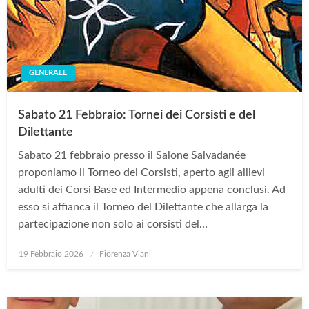
GENERALE
Sabato 21 Febbraio: Tornei dei Corsisti e del
Dilettante
Sabato 21 febbraio presso il Salone Salvadanée
proponiamo il Torneo dei Corsisti, aperto agli allievi
adulti dei Corsi Base ed Intermedio appena conclusi. Ad
esso si affianca il Torneo del Dilettante che allarga la
partecipazione non solo ai corsisti del…
Posted
19 Febbraio 2026
Fiorenza Viani
on