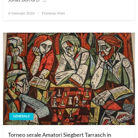
Jonas Borroi (7°…
Posted
6 Gennaio 2026
Fiorenza Viani
on
GENERALE
Torneo serale Amatori Siegbert Tarrasch in