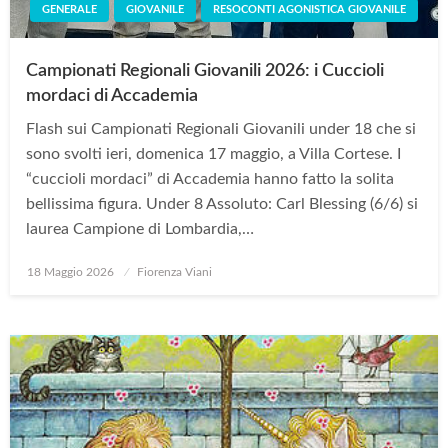
GENERALE
GIOVANILE
RESOCONTI AGONISTICA GIOVANILE
Campionati Regionali Giovanili 2026: i Cuccioli
mordaci di Accademia
Flash sui Campionati Regionali Giovanili under 18 che si
sono svolti ieri, domenica 17 maggio, a Villa Cortese. I
“cuccioli mordaci” di Accademia hanno fatto la solita
bellissima figura. Under 8 Assoluto: Carl Blessing (6/6) si
laurea Campione di Lombardia,…
Posted
18 Maggio 2026
Fiorenza Viani
on