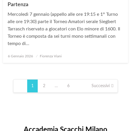
Partenza
Mercoledì 7 gennaio (appello alle ore 19:15 e 1° Turno
alle ore 19:30) parte il Torneo Amatori serale Siegbert
Tarrasch riservato a giocatori con Elo minore di 1600. Il
Torneo è composta da sei turni mono settimanali con
tempo di…
Posted
6 Gennaio 2026
Fiorenza Viani
on
Paginazione
degli
1
2
…
6
Successivi
articoli
Accademia Scacchi Milano