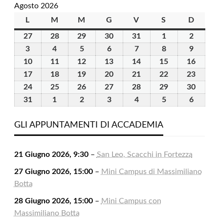
Agosto 2026
L
lunedì
M
martedì
M
mercoledì
G
giovedì
V
venerdì
S
sabato
D
domen
27
27
28
28
29
29
30
30
31
31
1
1
2
2
Luglio
Luglio
Luglio
Luglio
Luglio
Agosto
Agosto
3
3
4
4
5
5
6
6
7
7
8
8
9
9
2026
2026
2026
2026
2026
2026
2026
Agosto
Agosto
Agosto
Agosto
Agosto
Agosto
Agosto
10
10
11
11
12
12
13
13
14
14
15
15
16
16
2026
2026
2026
2026
2026
2026
2026
Agosto
Agosto
Agosto
Agosto
Agosto
Agosto
Agost
17
17
18
18
19
19
20
20
21
21
22
22
23
23
2026
2026
2026
2026
2026
2026
2026
Agosto
Agosto
Agosto
Agosto
Agosto
Agosto
Agost
24
24
25
25
26
26
27
27
28
28
29
29
30
30
2026
2026
2026
2026
2026
2026
2026
Agosto
Agosto
Agosto
Agosto
Agosto
Agosto
Agost
31
31
1
1
2
2
3
3
4
4
5
5
6
6
2026
2026
2026
2026
2026
2026
2026
Agosto
Settembre
Settembre
Settembre
Settembre
Settembre
Settem
2026
2026
2026
2026
2026
2026
2026
GLI APPUNTAMENTI DI ACCADEMIA
21 Giugno 2026, 9:30
–
San Leo, Scacchi in Fortezza
27 Giugno 2026, 15:00
–
Mini Campus di Massimiliano
Botta
28 Giugno 2026, 15:00
–
Mini Campus con
Massimiliano Botta