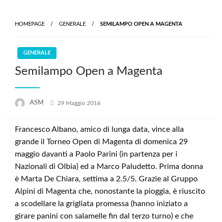
Skip
to
HOMEPAGE
GENERALE
SEMILAMPO OPEN A MAGENTA
content
GENERALE
Semilampo Open a Magenta
Posted
ASM
29 Maggio 2016
on
Francesco Albano, amico di lunga data, vince alla
grande il Torneo Open di Magenta di domenica 29
maggio davanti a Paolo Parini (in partenza per i
Nazionali di Olbia) ed a Marco Paludetto. Prima donna
è Marta De Chiara, settima a 2.5/5. Grazie al Gruppo
Alpini di Magenta che, nonostante la pioggia, è riuscito
a scodellare la grigliata promessa (hanno iniziato a
girare panini con salamelle fin dal terzo turno) e che