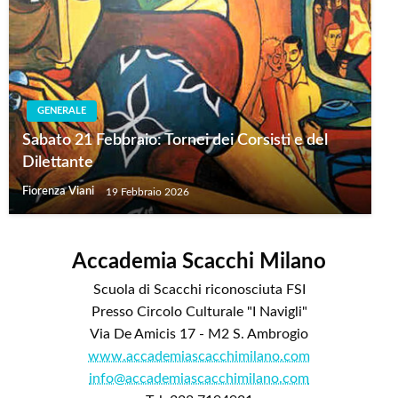
GENERALE
Sabato 21 Febbraio: Tornei dei Corsisti e del
Dilettante
Fiorenza Viani
19 Febbraio 2026
Accademia Scacchi Milano
Scuola di Scacchi riconosciuta FSI
Presso Circolo Culturale "I Navigli"
Via De Amicis 17 - M2 S. Ambrogio
www.accademiascacchimilano.com
info@accademiascacchimilano.com