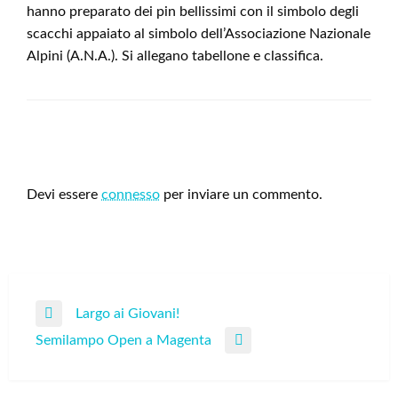
hanno preparato dei pin bellissimi con il simbolo degli
scacchi appaiato al simbolo dell’Associazione Nazionale
Alpini (A.N.A.). Si allegano tabellone e classifica.
LEAVE A RESPONSE
Devi essere
connesso
per inviare un commento.
Navigazione
Largo ai Giovani!
Previous
articoli
Semilampo Open a Magenta
Post
Next
Post