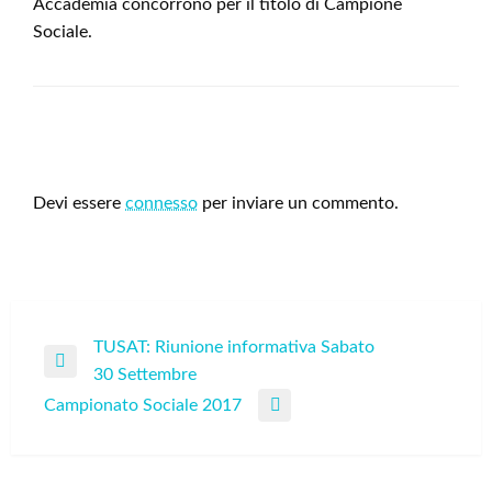
Accademia concorrono per il titolo di Campione
Sociale.
LEAVE A RESPONSE
Devi essere
connesso
per inviare un commento.
Navigazione
TUSAT: Riunione informativa Sabato
Previous
30 Settembre
articoli
Post
Campionato Sociale 2017
Next
Post