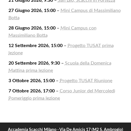
21 Giugno 2026, 9:30
–
San Leo, Scacchi in Fortezza
27 Giugno 2026, 15:00
–
Mini Campus di Massimiliano
Botta
28 Giugno 2026, 15:00
–
Mini Campus con
Massimiliano Botta
12 Settembre 2026, 15:00
–
Progetto TUSAT prima
lezione
20 Settembre 2026, 9:30
–
Scuola della Domenica
Mattina prima lezione
3 Ottobre 2026, 15:00
–
Progetto TUSAT Riunione
7 Ottobre 2026, 17:00
–
Corso Junior del Mercoledì
Pomeriggio prima lezione
Accademia Scacchi Milano - Via De Amicis 17 (M2 S. Ambrogio)