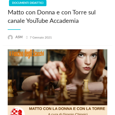
DOCUMENTI DIDATTICI
Matto con Donna e con Torre sul
canale YouTube Accademia
Posted
ASM
7 Gennaio 2021
on