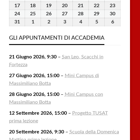
2026
2026
2026
2026
2026
2026
2026
Agosto
Agosto
Agosto
Agosto
Agosto
Agosto
Agosto
17
17
18
18
19
19
20
20
21
21
22
22
23
23
2026
2026
2026
2026
2026
2026
2026
Agosto
Agosto
Agosto
Agosto
Agosto
Agosto
Agosto
24
24
25
25
26
26
27
27
28
28
29
29
30
30
2026
2026
2026
2026
2026
2026
2026
Agosto
Agosto
Agosto
Agosto
Agosto
Agosto
Agosto
31
31
1
1
2
2
3
3
4
4
5
5
6
6
2026
2026
2026
2026
2026
2026
2026
Agosto
Settembre
Settembre
Settembre
Settembre
Settembre
Settembre
2026
2026
2026
2026
2026
2026
2026
GLI APPUNTAMENTI DI ACCADEMIA
21 Giugno 2026, 9:30
–
San Leo, Scacchi in
Fortezza
27 Giugno 2026, 15:00
–
Mini Campus di
Massimiliano Botta
28 Giugno 2026, 15:00
–
Mini Campus con
Massimiliano Botta
12 Settembre 2026, 15:00
–
Progetto TUSAT
prima lezione
20 Settembre 2026, 9:30
–
Scuola della Domenica
Mattina prima lezione