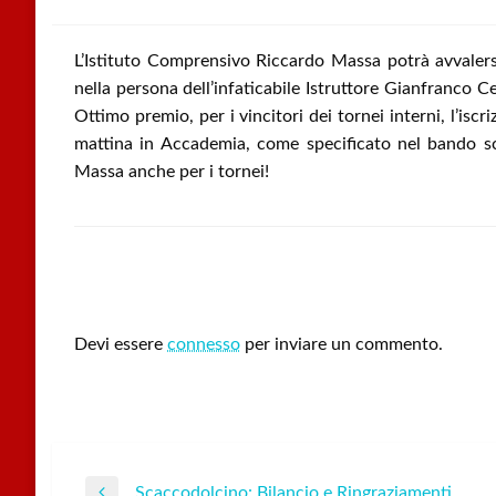
L’Istituto Comprensivo Riccardo Massa potrà avvalers
nella persona dell’infaticabile Istruttore Gianfranco Cerè
Ottimo premio, per i vincitori dei tornei interni, l’is
mattina in Accademia, come specificato nel bando scol
Massa anche per i tornei!
LEAVE A RESPONSE
Devi essere
connesso
per inviare un commento.
Scaccodolcino: Bilancio e Ringraziamenti