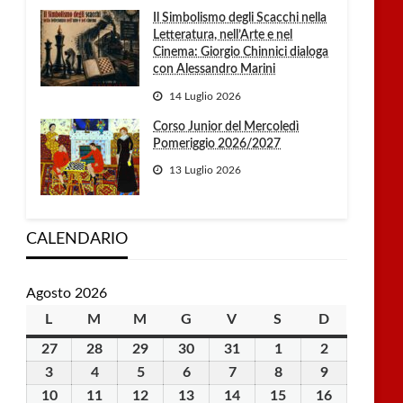
Il Simbolismo degli Scacchi nella
Letteratura, nell’Arte e nel
Cinema: Giorgio Chinnici dialoga
con Alessandro Marini
14 Luglio 2026
Corso Junior del Mercoledì
Pomeriggio 2026/2027
13 Luglio 2026
CALENDARIO
Agosto 2026
L
lunedì
M
martedì
M
mercoledì
G
giovedì
V
venerdì
S
sabato
D
domenica
27
27
28
28
29
29
30
30
31
31
1
1
2
2
Luglio
Luglio
Luglio
Luglio
Luglio
Agosto
Agosto
3
3
4
4
5
5
6
6
7
7
8
8
9
9
2026
2026
2026
2026
2026
2026
2026
Agosto
Agosto
Agosto
Agosto
Agosto
Agosto
Agosto
10
10
11
11
12
12
13
13
14
14
15
15
16
16