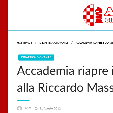
Skip
to
content
Gli scacchi nel cu
Accade
HOMEPAGE
DIDATTICA GIOVANILE
ACCADEMIA RIAPRE I CORS
DIDATTICA GIOVANILE
Accademia riapre i
alla Riccardo Mas
Posted
ASM
31 Agosto 2012
on