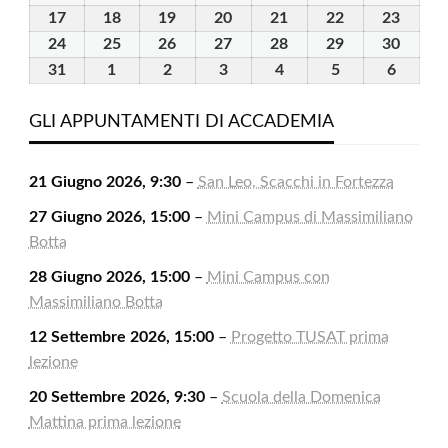
2026
2026
2026
2026
2026
2026
2026
Agosto
Agosto
Agosto
Agosto
Agosto
Agosto
Agost
17
17
18
18
19
19
20
20
21
21
22
22
23
23
2026
2026
2026
2026
2026
2026
2026
Agosto
Agosto
Agosto
Agosto
Agosto
Agosto
Agost
24
24
25
25
26
26
27
27
28
28
29
29
30
30
2026
2026
2026
2026
2026
2026
2026
Agosto
Agosto
Agosto
Agosto
Agosto
Agosto
Agost
31
31
1
1
2
2
3
3
4
4
5
5
6
6
2026
2026
2026
2026
2026
2026
2026
Agosto
Settembre
Settembre
Settembre
Settembre
Settembre
Settem
2026
2026
2026
2026
2026
2026
2026
GLI APPUNTAMENTI DI ACCADEMIA
21 Giugno 2026, 9:30
–
San Leo, Scacchi in Fortezza
27 Giugno 2026, 15:00
–
Mini Campus di Massimiliano
Botta
28 Giugno 2026, 15:00
–
Mini Campus con
Massimiliano Botta
12 Settembre 2026, 15:00
–
Progetto TUSAT prima
lezione
20 Settembre 2026, 9:30
–
Scuola della Domenica
Mattina prima lezione