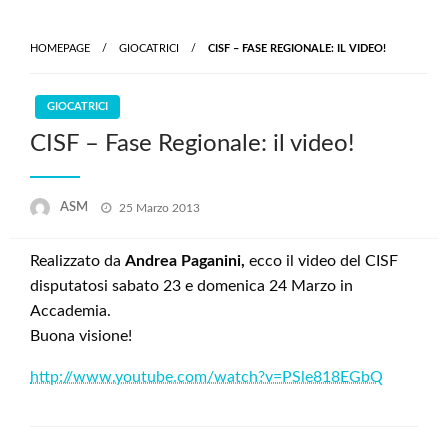
Skip
to
HOMEPAGE
GIOCATRICI
CISF – FASE REGIONALE: IL VIDEO!
content
GIOCATRICI
CISF – Fase Regionale: il video!
Posted
ASM
25 Marzo 2013
on
Realizzato da
Andrea Paganini,
ecco il video del CISF
disputatosi sabato 23 e domenica 24 Marzo in
Accademia.
Buona visione!
http://www.youtube.com/watch?v=PSle818EGbQ