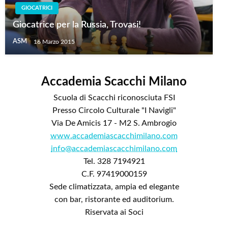
GIOCATRICI
Giocatrice per la Russia, Trovasi!
ASM
16 Marzo 2015
Accademia Scacchi Milano
Scuola di Scacchi riconosciuta FSI
Presso Circolo Culturale "I Navigli"
Via De Amicis 17 - M2 S. Ambrogio
www.accademiascacchimilano.com
info@accademiascacchimilano.com
Tel. 328 7194921
C.F. 97419000159
Sede climatizzata, ampia ed elegante
con bar, ristorante ed auditorium.
Riservata ai Soci