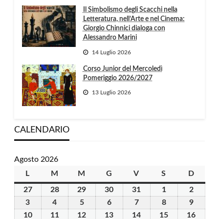
Il Simbolismo degli Scacchi nella
Letteratura, nell’Arte e nel Cinema:
Giorgio Chinnici dialoga con
Alessandro Marini
14 Luglio 2026
Corso Junior del Mercoledì
Pomeriggio 2026/2027
13 Luglio 2026
CALENDARIO
Agosto 2026
L
lunedì
M
martedì
M
mercoledì
G
giovedì
V
venerdì
S
sabato
D
domen
27
27
28
28
29
29
30
30
31
31
1
1
2
2
Luglio
Luglio
Luglio
Luglio
Luglio
Agosto
Agosto
3
3
4
4
5
5
6
6
7
7
8
8
9
9
2026
2026
2026
2026
2026
2026
2026
Agosto
Agosto
Agosto
Agosto
Agosto
Agosto
Agosto
10
10
11
11
12
12
13
13
14
14
15
15
16
16