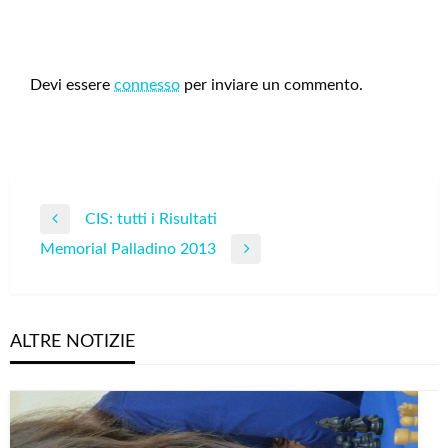
LEAVE A RESPONSE
Devi essere
connesso
per inviare un commento.
Navigazione
CIS: tutti i Risultati
Previous
articoli
Memorial Palladino 2013
Post
Next
Post
ALTRE NOTIZIE