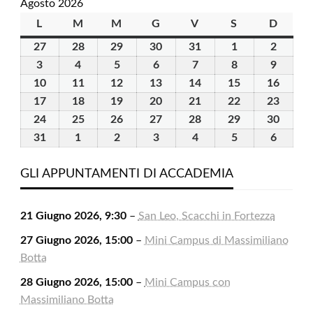
Agosto 2026
L
lunedì
M
martedì
M
mercoledì
G
giovedì
V
venerdì
S
sabato
D
domen
27
27
28
28
29
29
30
30
31
31
1
1
2
2
Luglio
Luglio
Luglio
Luglio
Luglio
Agosto
Agosto
3
3
4
4
5
5
6
6
7
7
8
8
9
9
2026
2026
2026
2026
2026
2026
2026
Agosto
Agosto
Agosto
Agosto
Agosto
Agosto
Agosto
10
10
11
11
12
12
13
13
14
14
15
15
16
16
2026
2026
2026
2026
2026
2026
2026
Agosto
Agosto
Agosto
Agosto
Agosto
Agosto
Agost
17
17
18
18
19
19
20
20
21
21
22
22
23
23
2026
2026
2026
2026
2026
2026
2026
Agosto
Agosto
Agosto
Agosto
Agosto
Agosto
Agost
24
24
25
25
26
26
27
27
28
28
29
29
30
30
2026
2026
2026
2026
2026
2026
2026
Agosto
Agosto
Agosto
Agosto
Agosto
Agosto
Agost
31
31
1
1
2
2
3
3
4
4
5
5
6
6
2026
2026
2026
2026
2026
2026
2026
Agosto
Settembre
Settembre
Settembre
Settembre
Settembre
Settem
2026
2026
2026
2026
2026
2026
2026
GLI APPUNTAMENTI DI ACCADEMIA
21 Giugno 2026, 9:30
–
San Leo, Scacchi in Fortezza
27 Giugno 2026, 15:00
–
Mini Campus di Massimiliano
Botta
28 Giugno 2026, 15:00
–
Mini Campus con
Massimiliano Botta