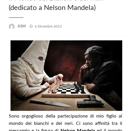
(dedicato a Nelson Mandela)
Posted
ASM
6 Dicembre 2013
on
Sono orgoglioso della partecipazione di mio figlio al
mondo dei bianchi e dei neri. Ci sono affinità tra il
messaggio e la figura di
Nelson Mandela
ed il mondo