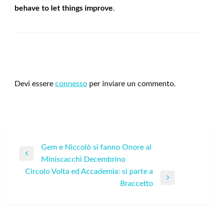
behave to let things improve
.
LEAVE A RESPONSE
Devi essere
connesso
per inviare un commento.
Navigazione
Gem e Niccolò si fanno Onore al
Previous
Miniscacchi Decembrino
articoli
Post
Circolo Volta ed Accademia: si parte a
Next
Braccetto
Post