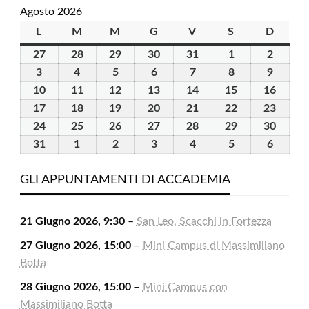
Agosto 2026
L
lunedì
M
martedì
M
mercoledì
G
giovedì
V
venerdì
S
sabato
D
domen
27
27
28
28
29
29
30
30
31
31
1
1
2
2
Luglio
Luglio
Luglio
Luglio
Luglio
Agosto
Agosto
3
3
4
4
5
5
6
6
7
7
8
8
9
9
2026
2026
2026
2026
2026
2026
2026
Agosto
Agosto
Agosto
Agosto
Agosto
Agosto
Agosto
10
10
11
11
12
12
13
13
14
14
15
15
16
16
2026
2026
2026
2026
2026
2026
2026
Agosto
Agosto
Agosto
Agosto
Agosto
Agosto
Agost
17
17
18
18
19
19
20
20
21
21
22
22
23
23
2026
2026
2026
2026
2026
2026
2026
Agosto
Agosto
Agosto
Agosto
Agosto
Agosto
Agost
24
24
25
25
26
26
27
27
28
28
29
29
30
30
2026
2026
2026
2026
2026
2026
2026
Agosto
Agosto
Agosto
Agosto
Agosto
Agosto
Agost
31
31
1
1
2
2
3
3
4
4
5
5
6
6
2026
2026
2026
2026
2026
2026
2026
Agosto
Settembre
Settembre
Settembre
Settembre
Settembre
Settem
2026
2026
2026
2026
2026
2026
2026
GLI APPUNTAMENTI DI ACCADEMIA
21 Giugno 2026, 9:30
–
San Leo, Scacchi in Fortezza
27 Giugno 2026, 15:00
–
Mini Campus di Massimiliano
Botta
28 Giugno 2026, 15:00
–
Mini Campus con
Massimiliano Botta