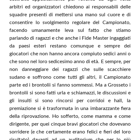
arbitri ed organizzatori chiedono ai responsabili delle
squadre presenti di mettersi una mano sul cuore e di
consentire lo svolgimento regolare del Campionato,
facendo umanamente leva sul fatto che stiamo
parlando di ragazzi e che anche i Fide Master ingaggiati
da paesi esteri restano comunque e sempre dei
giocatori che non hanno ancora compiuto sedici anni o
che sono nel loro sedicesimo anno di età. E sempre, per
non danneggiare dei ragazzi che sulle scacchiere
sudano e soffrono come tutti gli altri, il Campionato
parte ed i brontolii si fanno sommessi. Ma a Grosseto i
brontolii si sono fatti urla e schiamazzi, le discussioni e
gli insulti si sono rincorsi per corridoi e hall, la
premiazione si è trasformata in una imbarazzante fiera
della riprovazione. Ho sofferto, come mamma e come
dirigente, per quei cinque bravi giocatori che dovevano
sorridere (e che certamente erano felici e fieri del loro
risultato) davanti ad un auditorium che per lo più