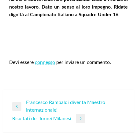
nostro lavoro. Date un senso al loro impegno. Ridate
dignità al Campionato Italiano a Squadre Under 16.
LEAVE A RESPONSE
Devi essere
connesso
per inviare un commento.
Navigazione
Francesco Rambaldi diventa Maestro
Previous
Internazionale!
articoli
Post
Risultati dei Tornei Milanesi
Next
Post