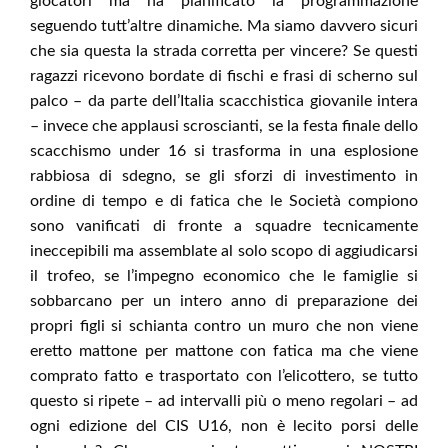
giocatori ma ha pianificato la programmazione
seguendo tutt’altre dinamiche. Ma siamo davvero sicuri
che sia questa la strada corretta per vincere? Se questi
ragazzi ricevono bordate di fischi e frasi di scherno sul
palco – da parte dell’Italia scacchistica giovanile intera
– invece che applausi scroscianti, se la festa finale dello
scacchismo under 16 si trasforma in una esplosione
rabbiosa di sdegno, se gli sforzi di investimento in
ordine di tempo e di fatica che le Società compiono
sono vanificati di fronte a squadre tecnicamente
ineccepibili ma assemblate al solo scopo di aggiudicarsi
il trofeo, se l’impegno economico che le famiglie si
sobbarcano per un intero anno di preparazione dei
propri figli si schianta contro un muro che non viene
eretto mattone per mattone con fatica ma che viene
comprato fatto e trasportato con l’elicottero, se tutto
questo si ripete – ad intervalli più o meno regolari – ad
ogni edizione del CIS U16, non è lecito porsi delle