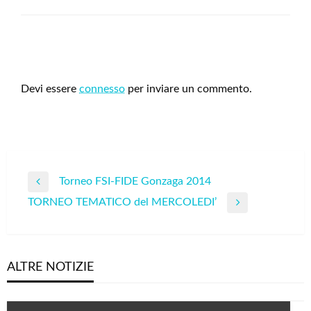
LEAVE A RESPONSE
Devi essere
connesso
per inviare un commento.
Navigazione
Torneo FSI-FIDE Gonzaga 2014
Previous
articoli
TORNEO TEMATICO del MERCOLEDI’
Post
Next
Post
ALTRE NOTIZIE