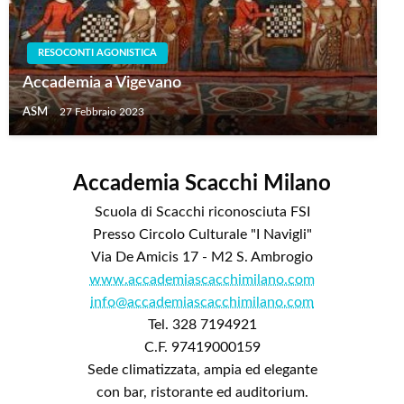
RESOCONTI AGONISTICA
Accademia a Vigevano
ASM
27 Febbraio 2023
Accademia Scacchi Milano
Scuola di Scacchi riconosciuta FSI
Presso Circolo Culturale "I Navigli"
Via De Amicis 17 - M2 S. Ambrogio
www.accademiascacchimilano.com
info@accademiascacchimilano.com
Tel. 328 7194921
C.F. 97419000159
Sede climatizzata, ampia ed elegante
con bar, ristorante ed auditorium.