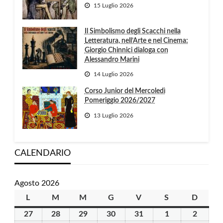
15 Luglio 2026
Il Simbolismo degli Scacchi nella
Letteratura, nell’Arte e nel Cinema:
Giorgio Chinnici dialoga con
Alessandro Marini
14 Luglio 2026
Corso Junior del Mercoledì
Pomeriggio 2026/2027
13 Luglio 2026
CALENDARIO
Agosto 2026
L
lunedì
M
martedì
M
mercoledì
G
giovedì
V
venerdì
S
sabato
D
domen
27
27
28
28
29
29
30
30
31
31
1
1
2
2