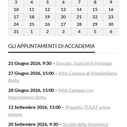
Luglio
Luglio
Luglio
Luglio
Luglio
Agosto
Agosto
3
3
4
4
5
5
6
6
7
7
8
8
9
9
2026
2026
2026
2026
2026
2026
2026
Agosto
Agosto
Agosto
Agosto
Agosto
Agosto
Agosto
10
10
11
11
12
12
13
13
14
14
15
15
16
16
2026
2026
2026
2026
2026
2026
2026
Agosto
Agosto
Agosto
Agosto
Agosto
Agosto
Agost
17
17
18
18
19
19
20
20
21
21
22
22
23
23
2026
2026
2026
2026
2026
2026
2026
Agosto
Agosto
Agosto
Agosto
Agosto
Agosto
Agost
24
24
25
25
26
26
27
27
28
28
29
29
30
30
2026
2026
2026
2026
2026
2026
2026
Agosto
Agosto
Agosto
Agosto
Agosto
Agosto
Agost
31
31
1
1
2
2
3
3
4
4
5
5
6
6
2026
2026
2026
2026
2026
2026
2026
Agosto
Settembre
Settembre
Settembre
Settembre
Settembre
Settem
2026
2026
2026
2026
2026
2026
2026
GLI APPUNTAMENTI DI ACCADEMIA
21 Giugno 2026, 9:30
–
San Leo, Scacchi in Fortezza
27 Giugno 2026, 15:00
–
Mini Campus di Massimiliano
Botta
28 Giugno 2026, 15:00
–
Mini Campus con
Massimiliano Botta
12 Settembre 2026, 15:00
–
Progetto TUSAT prima
lezione
20 Settembre 2026, 9:30
–
Scuola della Domenica