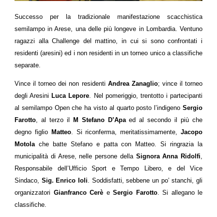
Successo per la tradizionale manifestazione scacchistica
semilampo in Arese, una delle più longeve in Lombardia. Ventuno
ragazzi alla Challenge del mattino, in cui si sono confrontati i
residenti (aresini) ed i non residenti in un torneo unico a classifiche
separate.
Vince il torneo dei non residenti
Andrea Zanaglio
; vince il torneo
degli Aresini
Luca Lepore
. Nel pomeriggio, trentotto i partecipanti
al semilampo Open che ha visto al quarto posto l’indigeno
Sergio
Farotto
, al terzo il
M Stefano D’Apa
ed al secondo il più che
degno figlio
Matteo
. Si riconferma, meritatissimamente,
Jacopo
Motola
che batte Stefano e patta con Matteo. Si ringrazia la
municipalità di Arese, nelle persone della
Signora Anna Ridolfi
,
Responsabile dell’Ufficio Sport e Tempo Libero, e del Vice
Sindaco,
Sig. Enrico Ioli
. Soddisfatti, sebbene un po’ stanchi, gli
organizzatori
Gianfranco Cerè
e
Sergio Farotto
. Si allegano le
classifiche.