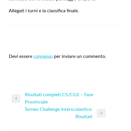
Allegati i turni e la classifica finale.
LEAVE A RESPONSE
Devi essere
connesso
per inviare un commento.
Navigazione
Risultati completi CS/CGS – Fase
Previous
Provinciale
articoli
Post
Torneo Challenge Interscolastico:
Next
Risultati
Post