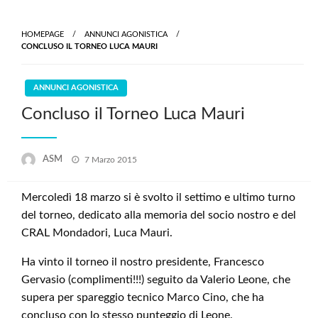
Skip
to
HOMEPAGE
ANNUNCI AGONISTICA
content
CONCLUSO IL TORNEO LUCA MAURI
ANNUNCI AGONISTICA
Concluso il Torneo Luca Mauri
Posted
ASM
7 Marzo 2015
on
Mercoledì 18 marzo si è svolto il settimo e ultimo turno
del torneo, dedicato alla memoria del socio nostro e del
CRAL Mondadori, Luca Mauri.
Ha vinto il torneo il nostro presidente, Francesco
Gervasio (complimenti!!!) seguito da Valerio Leone, che
supera per spareggio tecnico Marco Cino, che ha
concluso con lo stesso punteggio di Leone.