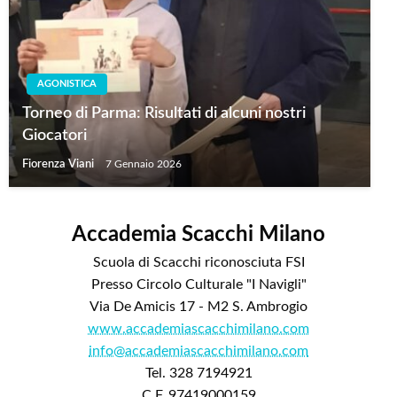
AGONISTICA
Torneo di Parma: Risultati di alcuni nostri
Giocatori
Fiorenza Viani
7 Gennaio 2026
Accademia Scacchi Milano
Scuola di Scacchi riconosciuta FSI
Presso Circolo Culturale "I Navigli"
Via De Amicis 17 - M2 S. Ambrogio
www.accademiascacchimilano.com
info@accademiascacchimilano.com
Tel. 328 7194921
C.F. 97419000159