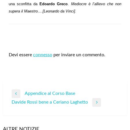
una sconfitta da
Edoardo Greco
.
Mediocre è l’allievo che non
supera il Maestro….[Leonardo da Vinci].
LEAVE A RESPONSE
Devi essere
connesso
per inviare un commento.
Navigazione
Appendice al Corso Base
Previous
articoli
Davide Rossi bene a Ceriano Laghetto
Post
Next
Post
ALTRE NOTIZIE