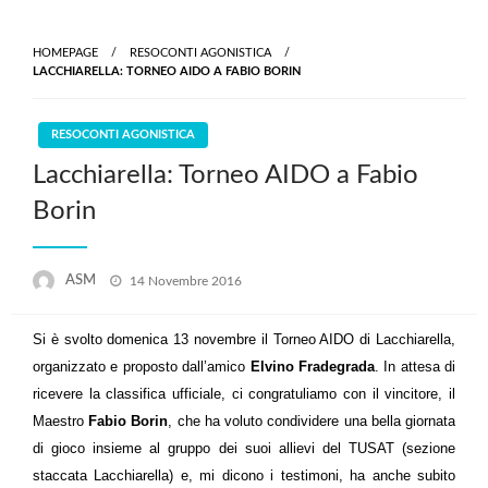
Skip
to
HOMEPAGE
RESOCONTI AGONISTICA
content
LACCHIARELLA: TORNEO AIDO A FABIO BORIN
RESOCONTI AGONISTICA
Lacchiarella: Torneo AIDO a Fabio
Borin
Posted
ASM
14 Novembre 2016
on
Si è svolto domenica 13 novembre il Torneo AIDO di Lacchiarella,
organizzato e proposto dall’amico
Elvino Fradegrada
. In attesa di
ricevere la classifica ufficiale, ci congratuliamo con il vincitore, il
Maestro
Fabio Borin
, che ha voluto condividere una bella giornata
di gioco insieme al gruppo dei suoi allievi del TUSAT (sezione
staccata Lacchiarella) e, mi dicono i testimoni, ha anche subito