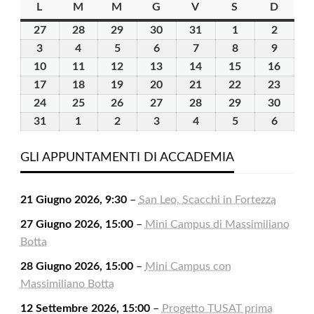
L
lunedì
M
martedì
M
mercoledì
G
giovedì
V
venerdì
S
sabato
D
domen
27
27
28
28
29
29
30
30
31
31
1
1
2
2
Luglio
Luglio
Luglio
Luglio
Luglio
Agosto
Agosto
3
3
4
4
5
5
6
6
7
7
8
8
9
9
2026
2026
2026
2026
2026
2026
2026
Agosto
Agosto
Agosto
Agosto
Agosto
Agosto
Agosto
10
10
11
11
12
12
13
13
14
14
15
15
16
16
2026
2026
2026
2026
2026
2026
2026
Agosto
Agosto
Agosto
Agosto
Agosto
Agosto
Agost
17
17
18
18
19
19
20
20
21
21
22
22
23
23
2026
2026
2026
2026
2026
2026
2026
Agosto
Agosto
Agosto
Agosto
Agosto
Agosto
Agost
24
24
25
25
26
26
27
27
28
28
29
29
30
30
2026
2026
2026
2026
2026
2026
2026
Agosto
Agosto
Agosto
Agosto
Agosto
Agosto
Agost
31
31
1
1
2
2
3
3
4
4
5
5
6
6
2026
2026
2026
2026
2026
2026
2026
Agosto
Settembre
Settembre
Settembre
Settembre
Settembre
Settem
2026
2026
2026
2026
2026
2026
2026
GLI APPUNTAMENTI DI ACCADEMIA
21 Giugno 2026, 9:30
–
San Leo, Scacchi in Fortezza
27 Giugno 2026, 15:00
–
Mini Campus di Massimiliano
Botta
28 Giugno 2026, 15:00
–
Mini Campus con
Massimiliano Botta
12 Settembre 2026, 15:00
–
Progetto TUSAT prima