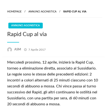
Skip
to
HOMEPAGE
ANNUNCI AGONISTICA
RAPID CUP AL VIA
content
ANNUNCI AGONISTICA
Rapid Cup al via
Posted
ASM
7 Aprile 2017
on
Mercoledì prossimo, 12 aprile, inizierà la Rapid Cup,
torneo a eliminazione diretta, associato al Sussidiario.
Le regole sono le stesse delle precedenti edizioni: 2
incontri a colori alternati di 25 minuti ciascuno con 10
secondi di abbuono a mossa. Chi vince passa al turno
successivo del Rapid, gli altri continuano le ostilità nel
Sussidiario, con una partita per sera, di 60 minuti con
20 secondi di abbuono a mossa.