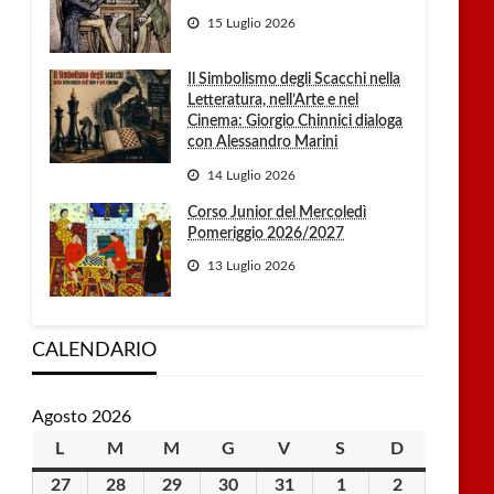
15 Luglio 2026
Il Simbolismo degli Scacchi nella
Letteratura, nell’Arte e nel
Cinema: Giorgio Chinnici dialoga
con Alessandro Marini
14 Luglio 2026
Corso Junior del Mercoledì
Pomeriggio 2026/2027
13 Luglio 2026
CALENDARIO
Agosto 2026
L
lunedì
M
martedì
M
mercoledì
G
giovedì
V
venerdì
S
sabato
D
domenica
27
27
28
28
29
29
30
30
31
31
1
1
2
2