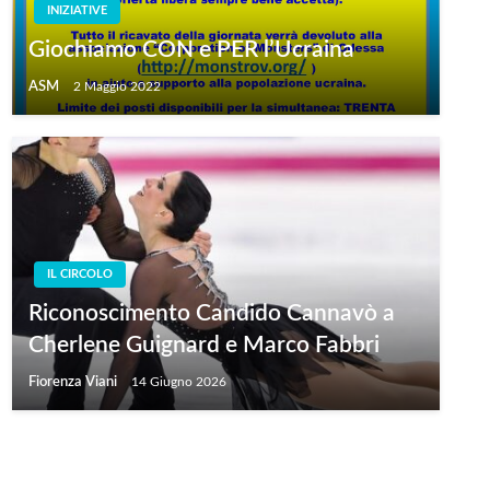
INIZIATIVE
Giochiamo CON e PER l’Ucraina
ASM
2 Maggio 2022
IL CIRCOLO
Riconoscimento Candido Cannavò a
Cherlene Guignard e Marco Fabbri
Fiorenza Viani
14 Giugno 2026