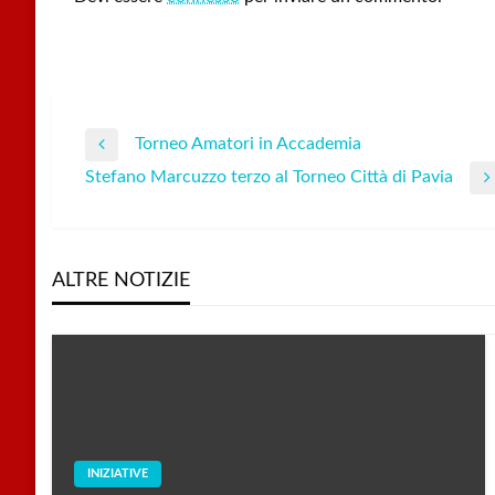
Torneo Amatori in Accademia
Navigazione
Previous
Stefano Marcuzzo terzo al Torneo Città di Pavia
Post
Next
articoli
Post
ALTRE NOTIZIE
INIZIATIVE