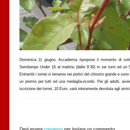
Domenica 11 giugno, Accademia ripropone il momento di solid
Semilampo Under 16 al mattino (dalle 9:30) in sei turni ed un S
Entrambi i tornei si terranno nei portici del chiostro grande e sono
un premio per tutti ed una medaglia-ricordo. Per gli adulti, av
iscrizione dei tornei, 10 Euro, sarà interamente devoluta agli amici
LEAVE A RESPONSE
Devi essere
connesso
per inviare un commento.