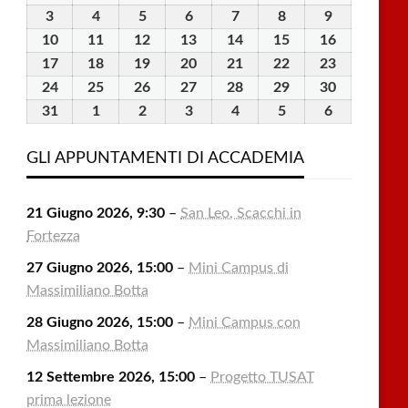
Luglio
Luglio
Luglio
Luglio
Luglio
Agosto
Agosto
3
3
4
4
5
5
6
6
7
7
8
8
9
9
2026
2026
2026
2026
2026
2026
2026
Agosto
Agosto
Agosto
Agosto
Agosto
Agosto
Agosto
10
10
11
11
12
12
13
13
14
14
15
15
16
16
2026
2026
2026
2026
2026
2026
2026
Agosto
Agosto
Agosto
Agosto
Agosto
Agosto
Agosto
17
17
18
18
19
19
20
20
21
21
22
22
23
23
2026
2026
2026
2026
2026
2026
2026
Agosto
Agosto
Agosto
Agosto
Agosto
Agosto
Agosto
24
24
25
25
26
26
27
27
28
28
29
29
30
30
2026
2026
2026
2026
2026
2026
2026
Agosto
Agosto
Agosto
Agosto
Agosto
Agosto
Agosto
31
31
1
1
2
2
3
3
4
4
5
5
6
6
2026
2026
2026
2026
2026
2026
2026
Agosto
Settembre
Settembre
Settembre
Settembre
Settembre
Settembre
2026
2026
2026
2026
2026
2026
2026
GLI APPUNTAMENTI DI ACCADEMIA
21 Giugno 2026, 9:30
–
San Leo, Scacchi in
Fortezza
27 Giugno 2026, 15:00
–
Mini Campus di
Massimiliano Botta
28 Giugno 2026, 15:00
–
Mini Campus con
Massimiliano Botta
12 Settembre 2026, 15:00
–
Progetto TUSAT
prima lezione