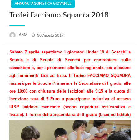
ANNUNCI AGONISTICA GIOVANILE
Trofei Facciamo Squadra 2018
Posted
ASM
30 Agosto 2017
on
Sabato
7 aprile
aspettiamo i giocatori Under 18 di Scacchi a
Scuola e di Scuole di Scacchi per confrontarsi sulle
scacchiere e, per i promossi alla fase regionale, per allenarsi
agli imminenti TSS ad Erba. Il Trofeo FACCIAMO SQUADRA
inizierà per le Scuole Primarie e le Secondarie di I grado, alle
ore 10:00 con chiusura delle iscizioni alle 9:15 e la quota di
iscrizione sarà di 5 Euro a partecipante inclusiva di tessera
UISP laddove mancante (scopo copertura assicurativa e
fiscale).
I Tornei della Secondaria di II grado (Licei ed Istituti)