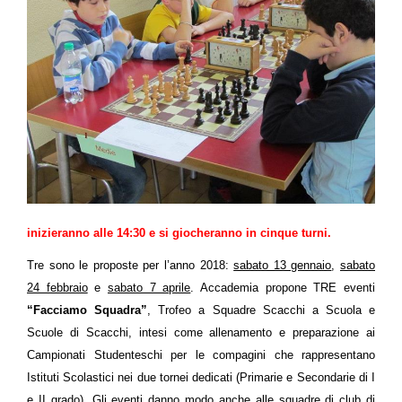
inizieranno alle 14:30 e si giocheranno in cinque turni.
Tre sono le proposte per l’anno 2018:
sabato 13 gennaio
,
sabato
24 febbraio
e
sabato 7 aprile
. Accademia propone TRE eventi
“Facciamo Squadra”
, Trofeo a Squadre Scacchi a Scuola e
Scuole di Scacchi, intesi come allenamento e preparazione ai
Campionati Studenteschi per le compagini che rappresentano
Istituti Scolastici nei due tornei dedicati (Primarie e Secondarie di I
e II grado). Gli eventi danno modo anche alle squadre di club di