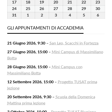
2026
2026
2026
2026
2026
2026
2026
Agosto
Agosto
Agosto
Agosto
Agosto
Agosto
Agost
17
17
18
18
19
19
20
20
21
21
22
22
23
23
2026
2026
2026
2026
2026
2026
2026
Agosto
Agosto
Agosto
Agosto
Agosto
Agosto
Agost
24
24
25
25
26
26
27
27
28
28
29
29
30
30
2026
2026
2026
2026
2026
2026
2026
Agosto
Agosto
Agosto
Agosto
Agosto
Agosto
Agost
31
31
1
1
2
2
3
3
4
4
5
5
6
6
2026
2026
2026
2026
2026
2026
2026
Agosto
Settembre
Settembre
Settembre
Settembre
Settembre
Settem
2026
2026
2026
2026
2026
2026
2026
GLI APPUNTAMENTI DI ACCADEMIA
21 Giugno 2026, 9:30
–
San Leo, Scacchi in Fortezza
27 Giugno 2026, 15:00
–
Mini Campus di Massimiliano
Botta
28 Giugno 2026, 15:00
–
Mini Campus con
Massimiliano Botta
12 Settembre 2026, 15:00
–
Progetto TUSAT prima
lezione
20 Settembre 2026, 9:30
–
Scuola della Domenica
Mattina prima lezione
3 Ottobre 2026, 15:00
–
Progetto TUSAT Riunione