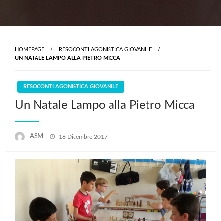
HOMEPAGE
RESOCONTI AGONISTICA GIOVANILE
UN NATALE LAMPO ALLA PIETRO MICCA
RESOCONTI AGONISTICA GIOVANILE
Un Natale Lampo alla Pietro Micca
Posted
ASM
18 Dicembre 2017
on