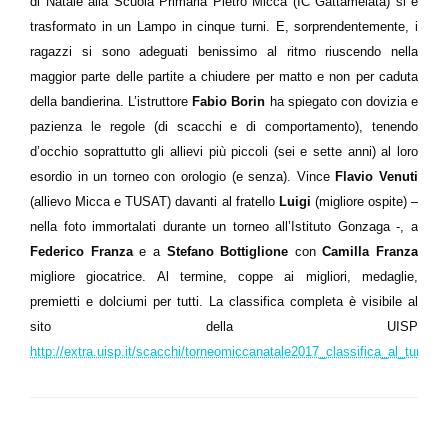
di Natale alla Scuola Primaria Pietro Micca (IC Gattamelata) si è
trasformato in un Lampo in cinque turni. E, sorprendentemente, i
ragazzi si sono adeguati benissimo al ritmo riuscendo nella
maggior parte delle partite a chiudere per matto e non per caduta
della bandierina. L’istruttore
Fabio Borin
ha spiegato con dovizia e
pazienza le regole (di scacchi e di comportamento), tenendo
d’occhio soprattutto gli allievi più piccoli (sei e sette anni) al loro
esordio in un torneo con orologio (e senza). Vince
Flavio Venuti
(allievo Micca e TUSAT) davanti al fratello
Luigi
(migliore ospite) –
nella foto immortalati durante un torneo all’Istituto Gonzaga -, a
Federico Franza
e a
Stefano Bottiglione
con
Camilla Franza
migliore giocatrice. Al termine, coppe ai migliori, medaglie,
premietti e dolciumi per tutti. La classifica completa è visibile al
sito della UISP
http://extra.uisp.it/scacchi/torneomiccanatale2017_classifica_al_turno_5