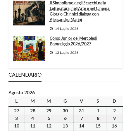
Il Simbolismo degli Scacchi nella
Letteratura, nell’Arte e nel Cinema:
Giorgio Chinnici dialoga con
Alessandro Marini
14 Luglio 2026
Corso Junior del Mercoledì
Pomeriggio 2026/2027
13 Luglio 2026
CALENDARIO
Agosto 2026
L
lunedì
M
martedì
M
mercoledì
G
giovedì
V
venerdì
S
sabato
D
domen
27
27
28
28
29
29
30
30
31
31
1
1
2
2
Luglio
Luglio
Luglio
Luglio
Luglio
Agosto
Agosto
3
3
4
4
5
5
6
6
7
7
8
8
9
9
2026
2026
2026
2026
2026
2026
2026
Agosto
Agosto
Agosto
Agosto
Agosto
Agosto
Agosto
10
10
11
11
12
12
13
13
14
14
15
15
16
16