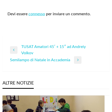
LEAVE A RESPONSE
Devi essere
connesso
per inviare un commento.
Navigazione
TUSAT Amatori 45′ + 15″ ad Andreiy
Previous
Volkov
articoli
Post
Semilampo di Natale in Accademia
Next
Post
ALTRE NOTIZIE