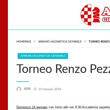
Skip
to
content
Gli scacchi nel cu
Accade
HOMEPAGE
ANNUNCI AGONISTICA GIOVANILE
TORNEO RENZO
ANNUNCI AGONISTICA GIOVANILE
Torneo Renzo Pez
Posted
ASM
10 Gennaio 2018
on
Domenica 14 gennaio
con inizio alle ore 9:30 Accademia aspetta 