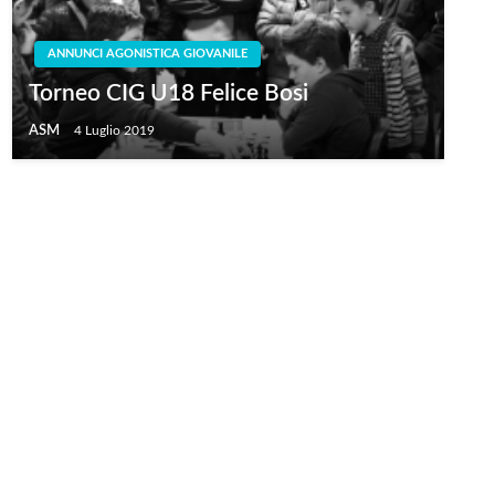
ANNUNCI AGONISTICA GIOVANILE
Torneo CIG U18 Felice Bosi
ASM
4 Luglio 2019