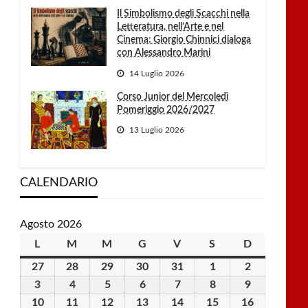
Il Simbolismo degli Scacchi nella
Letteratura, nell’Arte e nel
Cinema: Giorgio Chinnici dialoga
con Alessandro Marini
14 Luglio 2026
Corso Junior del Mercoledì
Pomeriggio 2026/2027
13 Luglio 2026
CALENDARIO
Agosto 2026
L
lunedì
M
martedì
M
mercoledì
G
giovedì
V
venerdì
S
sabato
D
domenica
27
27
28
28
29
29
30
30
31
31
1
1
2
2
Luglio
Luglio
Luglio
Luglio
Luglio
Agosto
Agosto
3
3
4
4
5
5
6
6
7
7
8
8
9
9
2026
2026
2026
2026
2026
2026
2026
Agosto
Agosto
Agosto
Agosto
Agosto
Agosto
Agosto
10
10
11
11
12
12
13
13
14
14
15
15
16
16