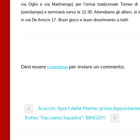
via Oglio e via Martinengo) per l’ormai tradizionale Torneo di Is
(semilampo) e terminerà verso le 12:30. Attendiamo gli allievi, le lo
in via De Amicis 17. Buon gioco e buon divertimento a tutti!
LEAVE A RESPONSE
Devi essere
connesso
per inviare un commento.
Scacchi, Sport della Mente: primo Appuntame
Navigazione
Previous
Trofeo “Facciamo Squadra”: BINGO!!!
Post
Next
articoli
Post