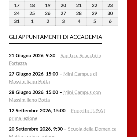
2026
2026
2026
2026
2026
2026
2026
Agosto
Agosto
Agosto
Agosto
Agosto
Agosto
Agosto
17
17
18
18
19
19
20
20
21
21
22
22
23
23
2026
2026
2026
2026
2026
2026
2026
Agosto
Agosto
Agosto
Agosto
Agosto
Agosto
Agosto
24
24
25
25
26
26
27
27
28
28
29
29
30
30
2026
2026
2026
2026
2026
2026
2026
Agosto
Agosto
Agosto
Agosto
Agosto
Agosto
Agosto
31
31
1
1
2
2
3
3
4
4
5
5
6
6
2026
2026
2026
2026
2026
2026
2026
Agosto
Settembre
Settembre
Settembre
Settembre
Settembre
Settembre
2026
2026
2026
2026
2026
2026
2026
GLI APPUNTAMENTI DI ACCADEMIA
21 Giugno 2026, 9:30
–
San Leo, Scacchi in
Fortezza
27 Giugno 2026, 15:00
–
Mini Campus di
Massimiliano Botta
28 Giugno 2026, 15:00
–
Mini Campus con
Massimiliano Botta
12 Settembre 2026, 15:00
–
Progetto TUSAT
prima lezione
20 Settembre 2026, 9:30
–
Scuola della Domenica
Mattina prima lezione