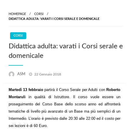
Skip
to
HOMEPAGE
CORSI
content
DIDATTICA ADULTA: VARATI I CORSI SERALE E DOMENICALE
CORSI
Didattica adulta: varati i Corsi serale e
domenicale
Posted
ASM
22 Gennaio 2018
on
Martedì 13 febbraio
partirà il Corso Serale per Adulti con
Roberto
Montaruli
in qualità di Istruttore. Il corso vuole essere un
proseguimento del Corso Base dello scorso anno ed affronterà
tematiche di livello più avanzato di un Base ma più semplici di un
Intermedio. L’orario è previsto dalle 20:30 alle 22:00 ed il costo per
sei lezioni è di 60 Euro.