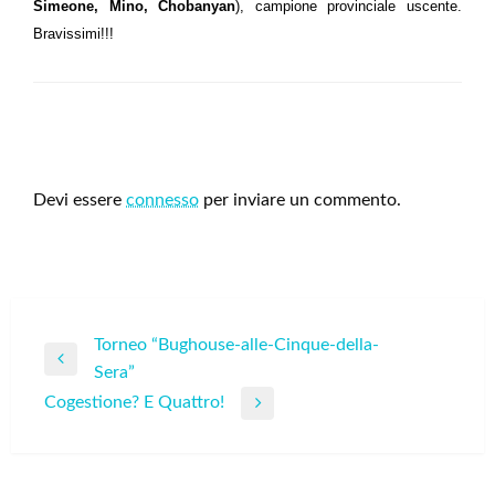
Simeone, Mino, Chobanyan
), campione provinciale uscente.
Bravissimi!!!
LEAVE A RESPONSE
Devi essere
connesso
per inviare un commento.
Navigazione
Torneo “Bughouse-alle-Cinque-della-
Previous
Sera”
articoli
Post
Cogestione? E Quattro!
Next
Post