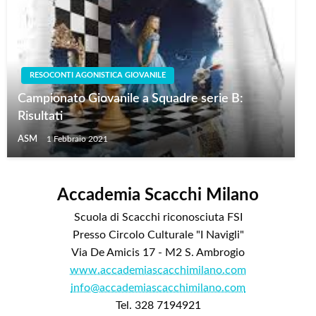
RESOCONTI AGONISTICA GIOVANILE
Campionato Giovanile a Squadre serie B:
Risultati
ASM
1 Febbraio 2021
Accademia Scacchi Milano
Scuola di Scacchi riconosciuta FSI
Presso Circolo Culturale "I Navigli"
Via De Amicis 17 - M2 S. Ambrogio
www.accademiascacchimilano.com
info@accademiascacchimilano.com
Tel. 328 7194921