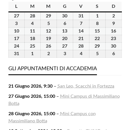
L
lunedì
M
martedì
M
mercoledì
G
giovedì
V
venerdì
S
sabato
D
domen
27
27
28
28
29
29
30
30
31
31
1
1
2
2
Luglio
Luglio
Luglio
Luglio
Luglio
Agosto
Agosto
3
3
4
4
5
5
6
6
7
7
8
8
9
9
2026
2026
2026
2026
2026
2026
2026
Agosto
Agosto
Agosto
Agosto
Agosto
Agosto
Agosto
10
10
11
11
12
12
13
13
14
14
15
15
16
16
2026
2026
2026
2026
2026
2026
2026
Agosto
Agosto
Agosto
Agosto
Agosto
Agosto
Agost
17
17
18
18
19
19
20
20
21
21
22
22
23
23
2026
2026
2026
2026
2026
2026
2026
Agosto
Agosto
Agosto
Agosto
Agosto
Agosto
Agost
24
24
25
25
26
26
27
27
28
28
29
29
30
30
2026
2026
2026
2026
2026
2026
2026
Agosto
Agosto
Agosto
Agosto
Agosto
Agosto
Agost
31
31
1
1
2
2
3
3
4
4
5
5
6
6
2026
2026
2026
2026
2026
2026
2026
Agosto
Settembre
Settembre
Settembre
Settembre
Settembre
Settem
2026
2026
2026
2026
2026
2026
2026
GLI APPUNTAMENTI DI ACCADEMIA
21 Giugno 2026, 9:30
–
San Leo, Scacchi in Fortezza
27 Giugno 2026, 15:00
–
Mini Campus di Massimiliano
Botta
28 Giugno 2026, 15:00
–
Mini Campus con
Massimiliano Botta