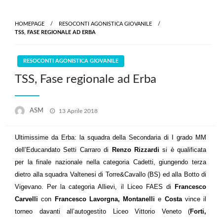
Skip
to
HOMEPAGE
RESOCONTI AGONISTICA GIOVANILE
content
TSS, FASE REGIONALE AD ERBA
RESOCONTI AGONISTICA GIOVANILE
TSS, Fase regionale ad Erba
Posted
ASM
13 Aprile 2018
on
Ultimissime da Erba: la squadra della Secondaria di I grado MM
dell’Educandato Setti Carraro di
Renzo Rizzardi
si è qualificata
per la finale nazionale nella categoria Cadetti, giungendo terza
dietro alla squadra Valtenesi di Torre&Cavallo (BS) ed alla Botto di
Vigevano. Per la categoria Allievi, il Liceo FAES di
Francesco
Carvelli
con
Francesco Lavorgna, Montanelli
e
Costa
vince il
torneo davanti all’autogestito Liceo Vittorio Veneto (
Forti,