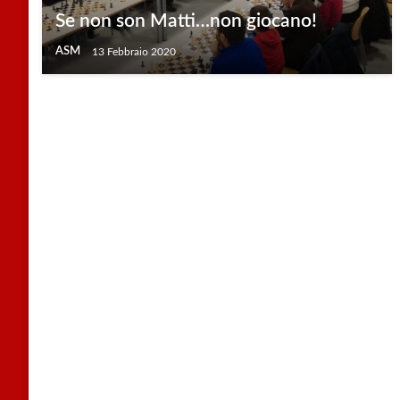
Se non son Matti…non giocano!
ASM
13 Febbraio 2020