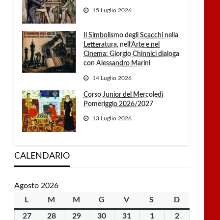
15 Luglio 2026
Il Simbolismo degli Scacchi nella
Letteratura, nell’Arte e nel
Cinema: Giorgio Chinnici dialoga
con Alessandro Marini
14 Luglio 2026
Corso Junior del Mercoledì
Pomeriggio 2026/2027
13 Luglio 2026
CALENDARIO
Agosto 2026
L
lunedì
M
martedì
M
mercoledì
G
giovedì
V
venerdì
S
sabato
D
domenica
27
27
28
28
29
29
30
30
31
31
1
1
2
2