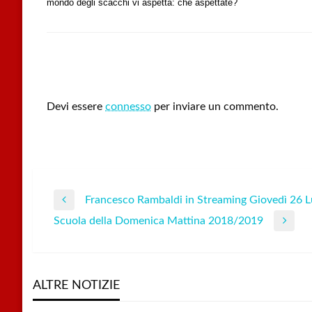
mondo degli scacchi vi aspetta: che aspettate?
LEAVE A RESPONSE
Devi essere
connesso
per inviare un commento.
Francesco Rambaldi in Streaming Giovedì 26 L
Navigazione
Previous
Scuola della Domenica Mattina 2018/2019
Post
Next
articoli
Post
ALTRE NOTIZIE