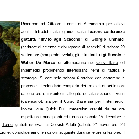
Ripartono ad Ottobre i corsi di Accademia per allievi
adulti. Introdotti alla grande dalla
lezione-conferenza
gratuita “Invito agli Scacchi!” di Giorgio Chinnici
(scrittore di scienza e divulgatore di scacchi) di sabato 29
settembre (non perdetevela!), gli Istruttori
Luigi Ruvolo
e
Walter De Marco
si alterneranno nei
Corsi Base
ed
Intermedio
proponendo interessanti temi di tattica e
strategia. Si comincia sabato 6 ottobre con entrambe le
proposte. Il calendario completo dei tre cicli di sei lezioni
da due ore è inserito in allegato ed alla sezione Eventi
(calendario), sia per il Corso Base sia per l’Intermedio.
Inoltre, due
Quick Full Immersion
gratuiti da tre ore
aspettano i principianti ed i curiosi sabato 15 dicembre e
re
Tornei
gratuiti riservati ai Corsisti Adulti (sabato 24 novembre, 23
azione, consolideranno le nozioni acquisite durante le ore di lezione. Il