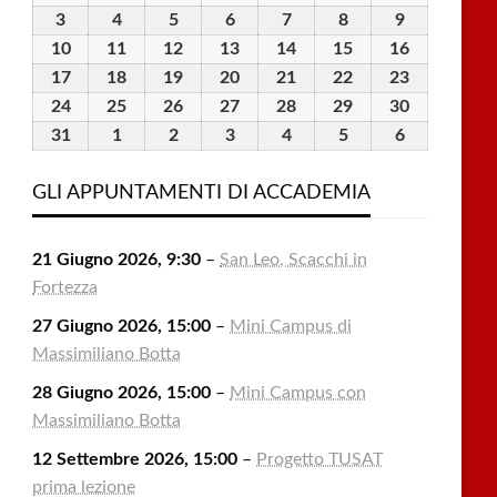
Luglio
Luglio
Luglio
Luglio
Luglio
Agosto
Agosto
3
3
4
4
5
5
6
6
7
7
8
8
9
9
2026
2026
2026
2026
2026
2026
2026
Agosto
Agosto
Agosto
Agosto
Agosto
Agosto
Agosto
10
10
11
11
12
12
13
13
14
14
15
15
16
16
2026
2026
2026
2026
2026
2026
2026
Agosto
Agosto
Agosto
Agosto
Agosto
Agosto
Agosto
17
17
18
18
19
19
20
20
21
21
22
22
23
23
2026
2026
2026
2026
2026
2026
2026
Agosto
Agosto
Agosto
Agosto
Agosto
Agosto
Agosto
24
24
25
25
26
26
27
27
28
28
29
29
30
30
2026
2026
2026
2026
2026
2026
2026
Agosto
Agosto
Agosto
Agosto
Agosto
Agosto
Agosto
31
31
1
1
2
2
3
3
4
4
5
5
6
6
2026
2026
2026
2026
2026
2026
2026
Agosto
Settembre
Settembre
Settembre
Settembre
Settembre
Settembre
2026
2026
2026
2026
2026
2026
2026
GLI APPUNTAMENTI DI ACCADEMIA
21 Giugno 2026, 9:30
–
San Leo, Scacchi in
Fortezza
27 Giugno 2026, 15:00
–
Mini Campus di
Massimiliano Botta
28 Giugno 2026, 15:00
–
Mini Campus con
Massimiliano Botta
12 Settembre 2026, 15:00
–
Progetto TUSAT
prima lezione