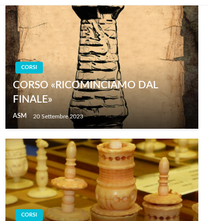
CORSI
CORSO «RICOMINCIAMO DAL
FINALE»
ASM
20 Settembre 2023
CORSI