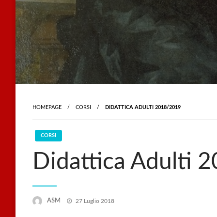
HOMEPAGE
CORSI
DIDATTICA ADULTI 2018/2019
CORSI
Didattica Adulti
Posted
ASM
27 Luglio 2018
on