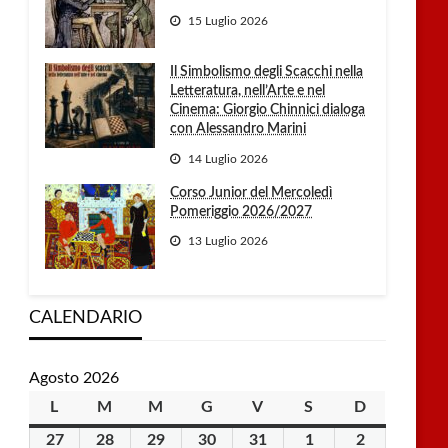
15 Luglio 2026
Il Simbolismo degli Scacchi nella
Letteratura, nell’Arte e nel
Cinema: Giorgio Chinnici dialoga
con Alessandro Marini
14 Luglio 2026
Corso Junior del Mercoledì
Pomeriggio 2026/2027
13 Luglio 2026
CALENDARIO
Agosto 2026
L
lunedì
M
martedì
M
mercoledì
G
giovedì
V
venerdì
S
sabato
D
domenica
27
27
28
28
29
29
30
30
31
31
1
1
2
2