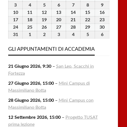
Luglio
Luglio
Luglio
Luglio
Luglio
Agosto
Agosto
3
3
4
4
5
5
6
6
7
7
8
8
9
9
2026
2026
2026
2026
2026
2026
2026
Agosto
Agosto
Agosto
Agosto
Agosto
Agosto
Agosto
10
10
11
11
12
12
13
13
14
14
15
15
16
16
2026
2026
2026
2026
2026
2026
2026
Agosto
Agosto
Agosto
Agosto
Agosto
Agosto
Agosto
17
17
18
18
19
19
20
20
21
21
22
22
23
23
2026
2026
2026
2026
2026
2026
2026
Agosto
Agosto
Agosto
Agosto
Agosto
Agosto
Agosto
24
24
25
25
26
26
27
27
28
28
29
29
30
30
2026
2026
2026
2026
2026
2026
2026
Agosto
Agosto
Agosto
Agosto
Agosto
Agosto
Agosto
31
31
1
1
2
2
3
3
4
4
5
5
6
6
2026
2026
2026
2026
2026
2026
2026
Agosto
Settembre
Settembre
Settembre
Settembre
Settembre
Settembre
2026
2026
2026
2026
2026
2026
2026
GLI APPUNTAMENTI DI ACCADEMIA
21 Giugno 2026, 9:30
–
San Leo, Scacchi in
Fortezza
27 Giugno 2026, 15:00
–
Mini Campus di
Massimiliano Botta
28 Giugno 2026, 15:00
–
Mini Campus con
Massimiliano Botta
12 Settembre 2026, 15:00
–
Progetto TUSAT
prima lezione