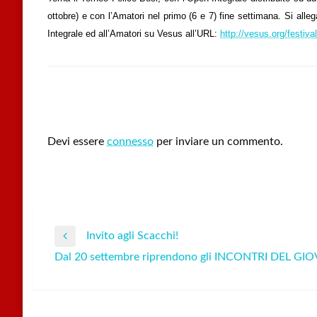
ottobre) e con l’Amatori nel primo (6 e 7) fine settimana. Si alleg
Integrale ed all’Amatori su Vesus all’URL:
http://vesus.org/festiva
LEAVE A RESPONSE
Devi essere
connesso
per inviare un commento.
Invito agli Scacchi!
Navigazione
Previous
Dal 20 settembre riprendono gli INCONTRI DEL GIOVE
Post
Next
articoli
Post