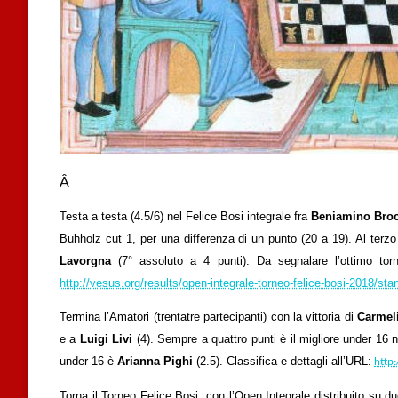
Â
Testa a testa (4.5/6) nel Felice Bosi integrale fra
Beniamino Broc
Buhholz cut 1, per una differenza di un punto (20 a 19). Al terz
Lavorgna
(7° assoluto a 4 punti). Da segnalare l’ottimo to
http://vesus.org/results/open-integrale-torneo-felice-bosi-2018/sta
Termina l’Amatori (trentatre partecipanti) con la vittoria di
Carmel
e a
Luigi Livi
(4). Sempre a quattro punti è il migliore under 16 
under 16 è
Arianna Pighi
(2.5). Classifica e dettagli all’URL:
http:
Torna il Torneo Felice Bosi, con l’Open Integrale distribuito su