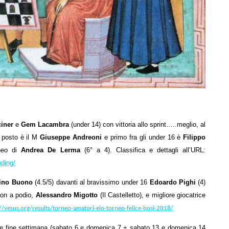
iner
e
Gem Lacambra
(under 14) con vittoria allo sprint…..meglio, al
o posto è il M
Giuseppe Andreoni
e primo fra gli under 16 è
Filippo
rneo di
Andrea De Lerma
(6° a 4). Classifica e dettagli all’URL:
nding/
ino Buono
(4.5/5) davanti al bravissimo under 16
Edoardo Pighi
(4)
non a podio,
Alessandro Migotto
(Il Castelletto), e migliore giocatrice
//vesus.org/results/torneo-amatori-elo-torneo-felice-bosi-2018/
 due fine settimana (sabato 6 e domenica 7 + sabato 13 e domenica 14