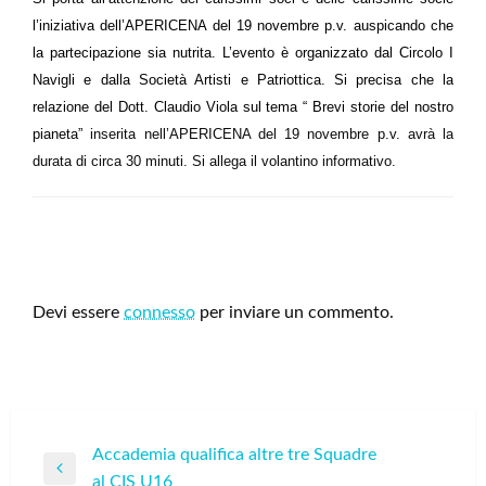
l’iniziativa dell’APERICENA del 19 novembre p.v. auspicando che
la partecipazione sia nutrita. L’evento è organizzato dal Circolo I
Navigli e dalla Società Artisti e Patriottica. Si p
recisa che la
relazione del Dott. Claudio Viola sul tema
“ Brevi storie del nostro
pianeta”
inserita nell’APERICENA del 19 novembre p.v. avrà la
durata di circa 30 minuti. Si allega il volantino informativo.
LEAVE A RESPONSE
Devi essere
connesso
per inviare un commento.
Navigazione
Accademia qualifica altre tre Squadre
Previous
al CIS U16
articoli