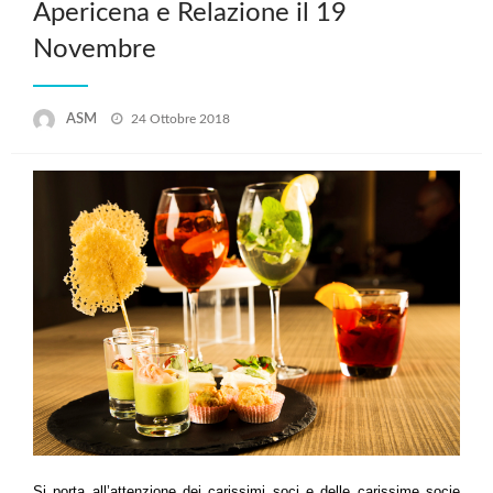
Apericena e Relazione il 19
Novembre
Posted
ASM
24 Ottobre 2018
on
Si porta all’attenzione dei carissimi soci e delle carissime socie