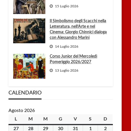
15 Luglio 2026
Il Simbolismo degli Scacchi nella
Letteratura, nell’Arte e nel
Cinema: Giorgio Chinnici dialoga
con Alessandro Marini
14 Luglio 2026
Corso Junior del Mercoledì
Pomeriggio 2026/2027
13 Luglio 2026
CALENDARIO
Agosto 2026
L
lunedì
M
martedì
M
mercoledì
G
giovedì
V
venerdì
S
sabato
D
domenica
27
27
28
28
29
29
30
30
31
31
1
1
2
2