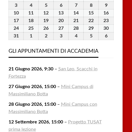
Luglio
Luglio
Luglio
Luglio
Luglio
Agosto
Agosto
3
3
4
4
5
5
6
6
7
7
8
8
9
9
2026
2026
2026
2026
2026
2026
2026
Agosto
Agosto
Agosto
Agosto
Agosto
Agosto
Agosto
10
10
11
11
12
12
13
13
14
14
15
15
16
16
2026
2026
2026
2026
2026
2026
2026
Agosto
Agosto
Agosto
Agosto
Agosto
Agosto
Agosto
17
17
18
18
19
19
20
20
21
21
22
22
23
23
2026
2026
2026
2026
2026
2026
2026
Agosto
Agosto
Agosto
Agosto
Agosto
Agosto
Agosto
24
24
25
25
26
26
27
27
28
28
29
29
30
30
2026
2026
2026
2026
2026
2026
2026
Agosto
Agosto
Agosto
Agosto
Agosto
Agosto
Agosto
31
31
1
1
2
2
3
3
4
4
5
5
6
6
2026
2026
2026
2026
2026
2026
2026
Agosto
Settembre
Settembre
Settembre
Settembre
Settembre
Settembre
2026
2026
2026
2026
2026
2026
2026
GLI APPUNTAMENTI DI ACCADEMIA
21 Giugno 2026, 9:30
–
San Leo, Scacchi in
Fortezza
27 Giugno 2026, 15:00
–
Mini Campus di
Massimiliano Botta
28 Giugno 2026, 15:00
–
Mini Campus con
Massimiliano Botta
12 Settembre 2026, 15:00
–
Progetto TUSAT
prima lezione