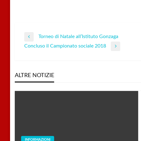
Torneo di Natale all’Istituto Gonzaga
Navigazione
Previous
Concluso il Campionato sociale 2018
Post
Next
articoli
Post
ALTRE NOTIZIE
INFORMAZIONI