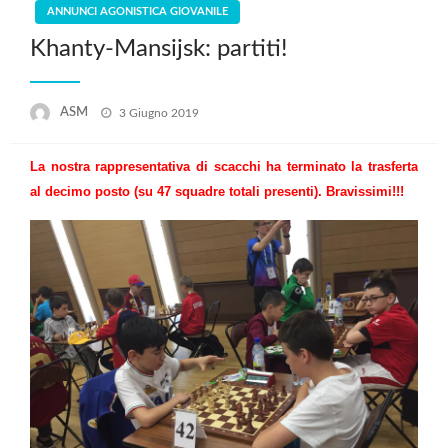
ANNUNCI AGONISTICA GIOVANILE
Khanty-Mansijsk: partiti!
Posted
ASM
3 Giugno 2019
on
La nostra rappresentativa di scacchi ha terminato la trasferta
al decimo posto (su 47 squadre totali presenti). Bravissimi!!!