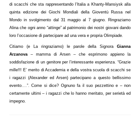
di scacchi che sta rappresentando l’Italia a
Khanty-Mansiysk alla
quinta edizione dei Giochi Mondiali della Gioventù Russa nel
Mondo in svolgimento dal 31 maggio al 7 giugno
. Ringraziamo
Alina che ogni anno “attinge” al patrimonio dei nostri giovani dando
loro l’occasione di partecipare ad una vera e propria Olimpiade.
C
itiamo (e La ringraziamo) le parole della Signora
Gianna
Arzanova
– mamma di Arsen – che esprimono appieno la
soddisfazione di un genitore per l’interessante esperienza. “Grazie
mille!!! E’ merito di Accademia e della vostra scuola di scacchi se
i ragazzi (Alexander ed Arsen) partecipano a questo bellissimo
evento….”. Come si dice? Ognuno fa il suo pezzettino e – non
certamente ultimi – i ragazzi che lo hanno meritato, per serietà ed
impegno.
LEAVE A RESPONSE