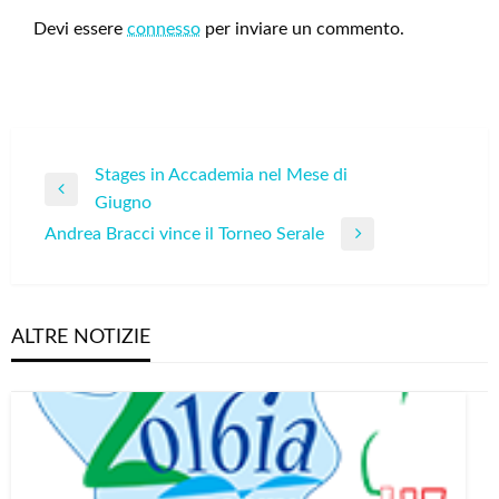
Devi essere
connesso
per inviare un commento.
Navigazione
Stages in Accademia nel Mese di
Previous
Giugno
articoli
Post
Andrea Bracci vince il Torneo Serale
Next
Post
ALTRE NOTIZIE