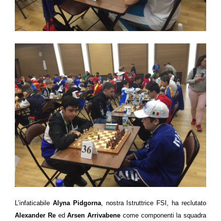
L’infaticabile
Alyna Pidgorna
, nostra Istruttrice FSI, ha reclutato
Alexander Re
ed
Arsen Arrivabene
come componenti la squadra