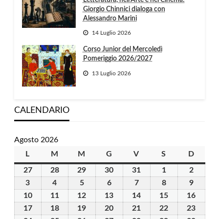
Letteratura, nell’Arte e nel Cinema:
Giorgio Chinnici dialoga con
Alessandro Marini
14 Luglio 2026
Corso Junior del Mercoledì
Pomeriggio 2026/2027
13 Luglio 2026
CALENDARIO
Agosto 2026
L
lunedì
M
martedì
M
mercoledì
G
giovedì
V
venerdì
S
sabato
D
domen
27
27
28
28
29
29
30
30
31
31
1
1
2
2
Luglio
Luglio
Luglio
Luglio
Luglio
Agosto
Agosto
3
3
4
4
5
5
6
6
7
7
8
8
9
9
2026
2026
2026
2026
2026
2026
2026
Agosto
Agosto
Agosto
Agosto
Agosto
Agosto
Agosto
10
10
11
11
12
12
13
13
14
14
15
15
16
16
2026
2026
2026
2026
2026
2026
2026
Agosto
Agosto
Agosto
Agosto
Agosto
Agosto
Agost
17
17
18
18
19
19
20
20
21
21
22
22
23
23