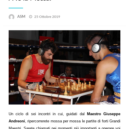
Posted
ASM
25 Ottobre 2019
on
Un ciclo di sei incontri in cui, guidati dal
Maestro Giuseppe
Andreoni
, ripercorrerete mossa per mossa le partite di forti Grandi
Maestri. Sarete chiamati nei momenti più importanti a operare voi