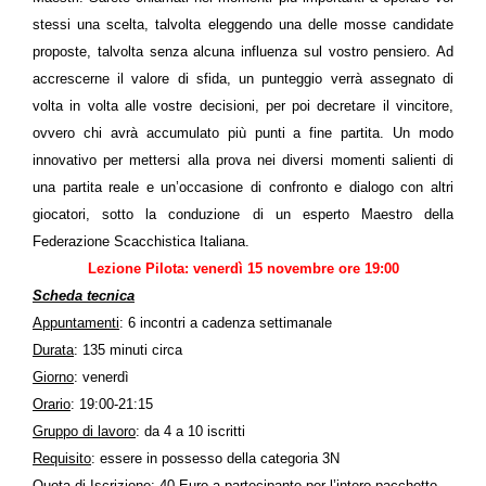
stessi una scelta, talvolta eleggendo una delle mosse candidate
proposte, talvolta senza alcuna influenza sul vostro pensiero. Ad
accrescerne il valore di sfida, un punteggio verrà assegnato di
volta in volta alle vostre decisioni, per poi decretare il vincitore,
ovvero chi avrà accumulato più punti a fine partita. Un modo
innovativo per mettersi alla prova nei diversi momenti salienti di
una partita reale e un’occasione di confronto e dialogo con altri
giocatori, sotto la conduzione di un esperto Maestro della
Federazione Scacchistica Italiana.
Lezione Pilota: venerdì 15 novembre ore 19:00
Scheda tecnica
Appuntamenti
: 6 incontri a cadenza settimanale
Durata
: 135 minuti circa
Giorno
: venerdì
Orario
: 19:00-21:15
Gruppo di lavoro
: da 4 a 10 iscritti
Requisito
: essere in possesso della categoria 3N
Quota di Iscrizione
: 40 Euro a partecipante per l’intero pacchetto