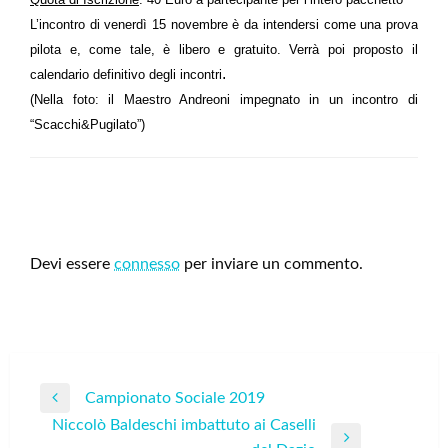
L’incontro di venerdì 15 novembre è da intendersi come una prova
pilota e, come tale, è libero e gratuito. Verrà poi proposto il
.
calendario definitivo degli incontri
(Nella foto: il Maestro Andreoni impegnato in un incontro di
“Scacchi&Pugilato”)
LEAVE A RESPONSE
Devi essere
connesso
per inviare un commento.
Navigazione
Campionato Sociale 2019
Previous
articoli
Niccolò Baldeschi imbattuto ai Caselli
Post