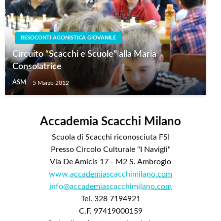
RESOCONTI AGONISTICA GIOVANILE
Circuito “Scacchi e Scuole” alla Maria
Consolatrice
ASM
5 Marzo 2012
Accademia Scacchi Milano
Scuola di Scacchi riconosciuta FSI
Presso Circolo Culturale "I Navigli"
Via De Amicis 17 - M2 S. Ambrogio
www.accademiascacchimilano.com
info@accademiascacchimilano.com
Tel. 328 7194921
C.F. 97419000159