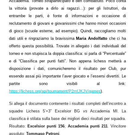
Accademia. Torneo
strapartecipato
e ben combattuto. Poco conta
la vittoria (provate a dirlo ai ragazzi…): per gli Istruttori, da
entrambe le parti, è fonte di informazioni e occasione di
reclutamento di giovani e giovanissimi che hanno minori occasioni
di gioco (scuole esterne, ad esempio). Quindi, raccogliamo molti
dati utili e ringraziamo la bravissima
Maria Andolfatto
che ci ha
offerto questa possibilità. Trovate in allegato i dati individuali del
torneo e non stupisca la doppia classifica: si parla di “Percentuale”
e di “Classifica per punti fatti”. Non appena lichess metterà a
disposizione i dati, comunicheremo il risultato per Club, pur
essendo assai più importante l’aver giocato e l’essersi divertiti. Le
partite sono visibili al link:
https://lichess.org/api/tournament/P2mIJKJV/games
).
Si allega il documento contenente i risultati completi dell’incontro a
squadre Lichess 5’+3” Excelsior BG
vs
Accademia MI. La
classifica è stilata sulla base dei migliori dieci risultati per squadra.
Risultato:
Excelsior punti 156
;
Accademia punti 211
. Vincitore
assoluto:
Tommaso Petroni
.