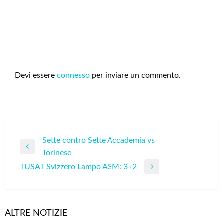
LEAVE A RESPONSE
Devi essere
connesso
per inviare un commento.
Navigazione
Sette contro Sette Accademia vs
Previous
Torinese
articoli
Post
TUSAT Svizzero Lampo ASM: 3+2
Next
Post
ALTRE NOTIZIE