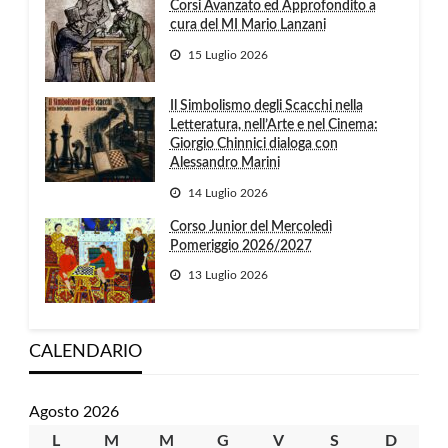
Corsi Avanzato ed Approfondito a
cura del MI Mario Lanzani
15 Luglio 2026
Il Simbolismo degli Scacchi nella
Letteratura, nell’Arte e nel Cinema:
Giorgio Chinnici dialoga con
Alessandro Marini
14 Luglio 2026
Corso Junior del Mercoledì
Pomeriggio 2026/2027
13 Luglio 2026
CALENDARIO
Agosto 2026
L
lunedì
M
martedì
M
mercoledì
G
giovedì
V
venerdì
S
sabato
D
domen