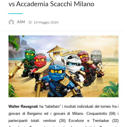
vs Accademia Scacchi Milano
Posted
ASM
14 Maggio 2020
on
Walter Ravagnati
ha “tabellato” i risultati individuali del torneo fra i
giovani di Bergamo ed i giovani di Milano. Cinquantotto (58) i
partecipanti totali: ventisei (26) Excelsior e Trentadue (32)