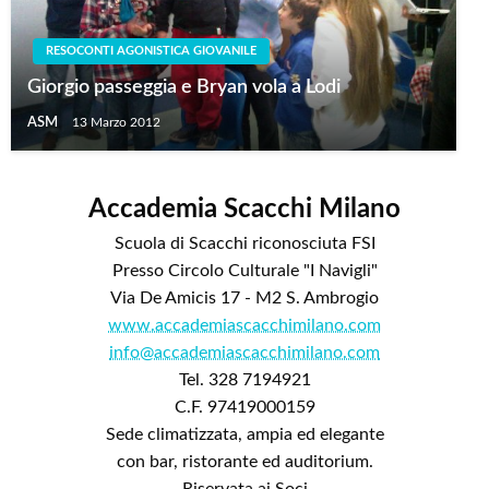
RESOCONTI AGONISTICA GIOVANILE
Giorgio passeggia e Bryan vola a Lodi
ASM
13 Marzo 2012
Accademia Scacchi Milano
Scuola di Scacchi riconosciuta FSI
Presso Circolo Culturale "I Navigli"
Via De Amicis 17 - M2 S. Ambrogio
www.accademiascacchimilano.com
info@accademiascacchimilano.com
Tel. 328 7194921
C.F. 97419000159
Sede climatizzata, ampia ed elegante
con bar, ristorante ed auditorium.
Riservata ai Soci