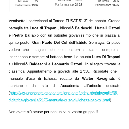
Ventisette i partecipanti al Torneo TUSAT 5’+3″ del sabato. Grande
battaglia fra
Luca di Trapani
,
Niccolò Baldeschi
, i fratelli
Ostoni
e
Pietro Balla
bio con un outsider giovanissimo che si piazza al
quinto posto:
Gian Paolo Del Col
dell’Istituto Gonzaga. Ci piace
vedere che i ragazzi dei corsi esterni scolastici sempre si
inseriscono e sempre si battono bene. La spunta
Luca Di Trapani
su
Niccolò Baldeschi
e
Leonardo
Ostoni
. In allegato trovate la
classifica. Appuntamento a giovedì alle 17:30. Ricordate che il
manuale d’uso di lichess, redatto da
Walter Ravagnati
, è
scaricabile dal sito di Accademia all’articolo dedicato
(
http://www.accademiascacchimilano.com/index.php/giovanile/38-
didattica-giovanile/2175-manuale-duso-di-lichess-per-voi.html
).
Non avete più scuse per non unirvi al vostro gruppo!!!