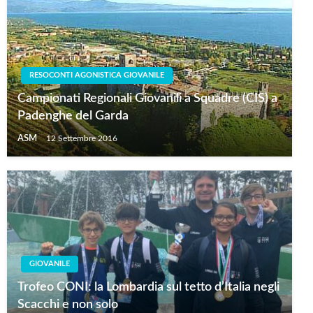
RESOCONTI AGONISTICA GIOVANILE
Campionati Regionali Giovanili a Squadre (CIS) a
Padenghe del Garda
ASM
12 Settembre 2016
GIOVANILE
Trofeo CONI: la Lombardia sul tetto d’Italia negli
Scacchi e non solo