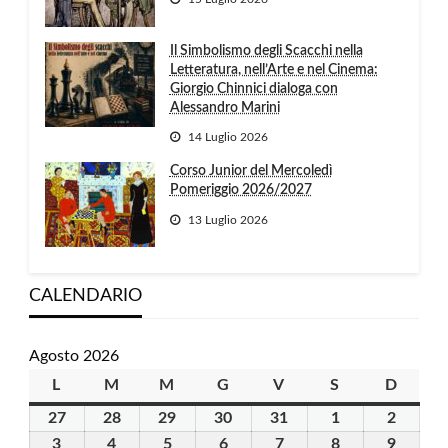
Il Simbolismo degli Scacchi nella
Letteratura, nell’Arte e nel Cinema:
Giorgio Chinnici dialoga con
Alessandro Marini
14 Luglio 2026
Corso Junior del Mercoledì
Pomeriggio 2026/2027
13 Luglio 2026
CALENDARIO
Agosto 2026
L
lunedì
M
martedì
M
mercoledì
G
giovedì
V
venerdì
S
sabato
D
domen
27
27
28
28
29
29
30
30
31
31
1
1
2
2
Luglio
Luglio
Luglio
Luglio
Luglio
Agosto
Agosto
3
3
4
4
5
5
6
6
7
7
8
8
9
9