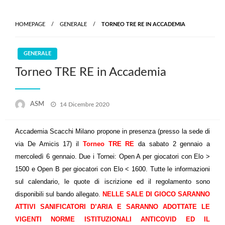
Skip
to
HOMEPAGE
GENERALE
TORNEO TRE RE IN ACCADEMIA
content
GENERALE
Torneo TRE RE in Accademia
Posted
ASM
14 Dicembre 2020
on
Accademia Scacchi Milano propone in presenza (presso la sede di
via De Amicis 17) il
Torneo TRE RE
da sabato 2 gennaio a
mercoledì 6 gennaio. Due i Tornei: Open A per giocatori con Elo >
1500 e Open B per giocatori con Elo < 1600. Tutte le informazioni
sul calendario, le quote di iscrizione ed il regolamento sono
disponibili sul bando allegato.
NELLE SALE DI GIOCO SARANNO
ATTIVI SANIFICATORI D’ARIA E SARANNO ADOTTATE LE
VIGENTI NORME ISTITUZIONALI ANTICOVID ED IL