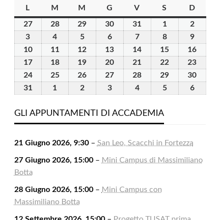
L
lunedì
M
martedì
M
mercoledì
G
giovedì
V
venerdì
S
sabato
D
domen
27
27
28
28
29
29
30
30
31
31
1
1
2
2
Luglio
Luglio
Luglio
Luglio
Luglio
Agosto
Agosto
3
3
4
4
5
5
6
6
7
7
8
8
9
9
2026
2026
2026
2026
2026
2026
2026
Agosto
Agosto
Agosto
Agosto
Agosto
Agosto
Agosto
10
10
11
11
12
12
13
13
14
14
15
15
16
16
2026
2026
2026
2026
2026
2026
2026
Agosto
Agosto
Agosto
Agosto
Agosto
Agosto
Agost
17
17
18
18
19
19
20
20
21
21
22
22
23
23
2026
2026
2026
2026
2026
2026
2026
Agosto
Agosto
Agosto
Agosto
Agosto
Agosto
Agost
24
24
25
25
26
26
27
27
28
28
29
29
30
30
2026
2026
2026
2026
2026
2026
2026
Agosto
Agosto
Agosto
Agosto
Agosto
Agosto
Agost
31
31
1
1
2
2
3
3
4
4
5
5
6
6
2026
2026
2026
2026
2026
2026
2026
Agosto
Settembre
Settembre
Settembre
Settembre
Settembre
Settem
2026
2026
2026
2026
2026
2026
2026
GLI APPUNTAMENTI DI ACCADEMIA
21 Giugno 2026, 9:30
–
San Leo, Scacchi in Fortezza
27 Giugno 2026, 15:00
–
Mini Campus di Massimiliano
Botta
28 Giugno 2026, 15:00
–
Mini Campus con
Massimiliano Botta
12 Settembre 2026, 15:00
–
Progetto TUSAT prima