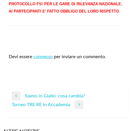
PROTOCOLLO FSI PER LE GARE DI RILEVANZA NAZIONALE.
AI PARTECIPANTI E’ FATTO OBBLIGO DEL LORO RISPETTO
.
LEAVE A RESPONSE
Devi essere
connesso
per inviare un commento.
Navigazione
Siamo in Giallo: cosa cambia?
Previous
articoli
Torneo TRE RE in Accademia
Post
Next
Post