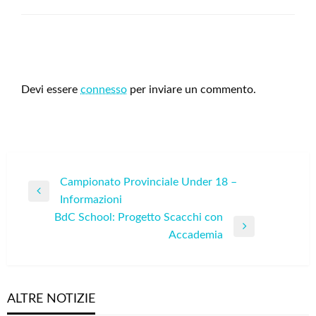
LEAVE A RESPONSE
Devi essere
connesso
per inviare un commento.
Navigazione
Campionato Provinciale Under 18 –
Previous
Informazioni
articoli
Post
BdC School: Progetto Scacchi con
Next
Accademia
Post
ALTRE NOTIZIE