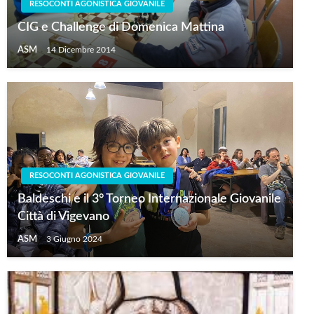
RESOCONTI AGONISTICA GIOVANILE
CIG e Challenge di Domenica Mattina
ASM
14 Dicembre 2014
RESOCONTI AGONISTICA GIOVANILE
Baldeschi e il 3° Torneo Internazionale Giovanile
Città di Vigevano
ASM
3 Giugno 2024