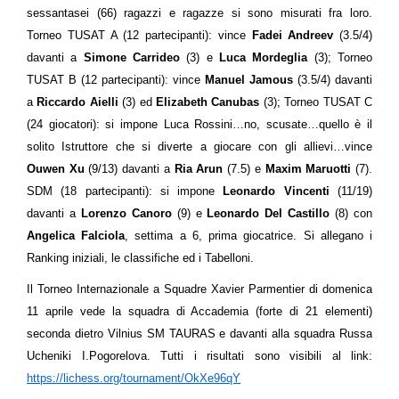
sessantasei (66) ragazzi e ragazze si sono misurati fra loro.
Torneo TUSAT A (12 partecipanti): vince
Fadei Andreev
(3.5/4)
davanti a
Simone Carrideo
(3) e
Luca Mordeglia
(3); Torneo
TUSAT B (12 partecipanti): vince
Manuel Jamous
(3.5/4) davanti
a
Riccardo Aielli
(3) ed
Elizabeth Canubas
(3); Torneo TUSAT C
(24 giocatori): si impone Luca Rossini…no, scusate…quello è il
solito Istruttore che si diverte a giocare con gli allievi…vince
Ouwen Xu
(9/13) davanti a
Ria Arun
(7.5) e
Maxim Maruotti
(7).
SDM (18 partecipanti): si impone
Leonardo Vincenti
(11/19)
davanti a
Lorenzo Canoro
(9) e
Leonardo Del Castillo
(8) con
Angelica Falciola
, settima a 6, prima giocatrice. Si allegano i
Ranking iniziali, le classifiche ed i Tabelloni.
Il Torneo Internazionale a Squadre Xavier Parmentier di domenica
11 aprile vede la squadra di Accademia (forte di 21 elementi)
seconda
dietro Vilnius SM TAURAS e davanti alla squadra Russa
Ucheniki I.Pogorelova. Tutti i risultati sono visibili al link:
https://lichess.org/tournament/OkXe96qY