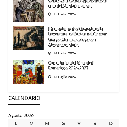
Corsi Avanzato ed Approfondito a
cura del MI Mario Lanzani
15 Luglio 2026
Il Simbolismo degli Scacchi nella
Letteratura, nell’Arte e nel Cinema:
Giorgio Chinnici dialoga con
Alessandro Marini
14 Luglio 2026
Corso Junior del Mercoledì
Pomeriggio 2026/2027
13 Luglio 2026
CALENDARIO
Agosto 2026
L
lunedì
M
martedì
M
mercoledì
G
giovedì
V
venerdì
S
sabato
D
domen