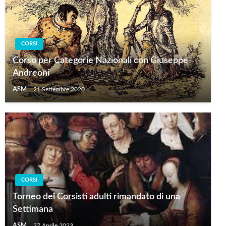
CORSI
Corso per Categorie Nazionali con Giuseppe
Andreoni
ASM
21 Settembre 2020
CORSI
Torneo dei Corsisti adulti rimandato di una
Settimana
ASM
27 Aprile 2023