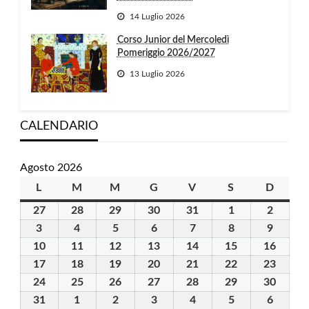
14 Luglio 2026
Corso Junior del Mercoledì
Pomeriggio 2026/2027
13 Luglio 2026
CALENDARIO
Agosto 2026
L
lunedì
M
martedì
M
mercoledì
G
giovedì
V
venerdì
S
sabato
D
domen
27
27
28
28
29
29
30
30
31
31
1
1
2
2
Luglio
Luglio
Luglio
Luglio
Luglio
Agosto
Agosto
3
3
4
4
5
5
6
6
7
7
8
8
9
9
2026
2026
2026
2026
2026
2026
2026
Agosto
Agosto
Agosto
Agosto
Agosto
Agosto
Agosto
10
10
11
11
12
12
13
13
14
14
15
15
16
16
2026
2026
2026
2026
2026
2026
2026
Agosto
Agosto
Agosto
Agosto
Agosto
Agosto
Agost
17
17
18
18
19
19
20
20
21
21
22
22
23
23
2026
2026
2026
2026
2026
2026
2026
Agosto
Agosto
Agosto
Agosto
Agosto
Agosto
Agost
24
24
25
25
26
26
27
27
28
28
29
29
30
30
2026
2026
2026
2026
2026
2026
2026
Agosto
Agosto
Agosto
Agosto
Agosto
Agosto
Agost
31
31
1
1
2
2
3
3
4
4
5
5
6
6