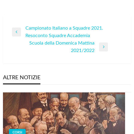
Navigazione
Campionato Italiano a Squadre 2021.
Previous
Resoconto Squadre Accademia
articoli
Post
Scuola della Domenica Mattina
Next
2021/2022
Post
ALTRE NOTIZIE
CORSI