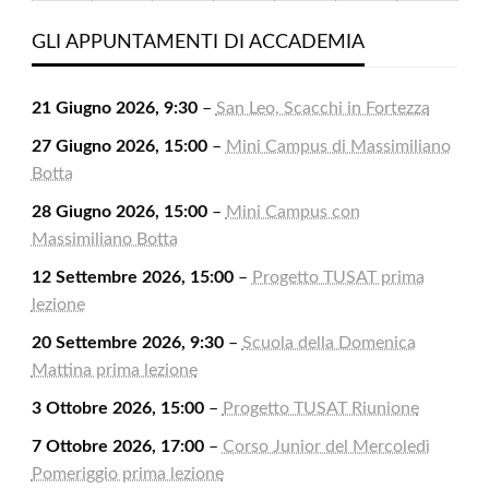
2026
2026
2026
2026
2026
2026
2026
Agosto
Settembre
Settembre
Settembre
Settembre
Settembre
Settem
2026
2026
2026
2026
2026
2026
2026
GLI APPUNTAMENTI DI ACCADEMIA
21 Giugno 2026, 9:30
–
San Leo, Scacchi in Fortezza
27 Giugno 2026, 15:00
–
Mini Campus di Massimiliano
Botta
28 Giugno 2026, 15:00
–
Mini Campus con
Massimiliano Botta
12 Settembre 2026, 15:00
–
Progetto TUSAT prima
lezione
20 Settembre 2026, 9:30
–
Scuola della Domenica
Mattina prima lezione
3 Ottobre 2026, 15:00
–
Progetto TUSAT Riunione
7 Ottobre 2026, 17:00
–
Corso Junior del Mercoledì
Pomeriggio prima lezione