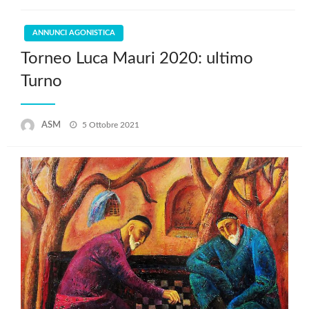
ANNUNCI AGONISTICA
Torneo Luca Mauri 2020: ultimo
Turno
Posted
ASM
5 Ottobre 2021
on