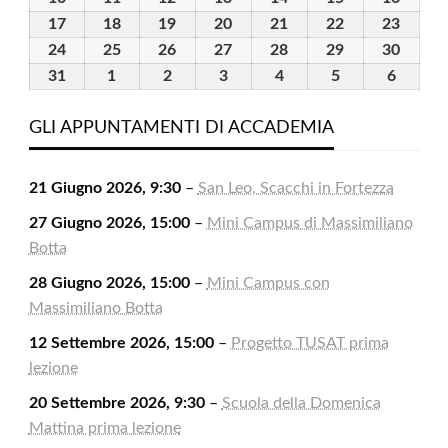
2026
2026
2026
2026
2026
2026
2026
Agosto
Agosto
Agosto
Agosto
Agosto
Agosto
Agost
17
17
18
18
19
19
20
20
21
21
22
22
23
23
2026
2026
2026
2026
2026
2026
2026
Agosto
Agosto
Agosto
Agosto
Agosto
Agosto
Agost
24
24
25
25
26
26
27
27
28
28
29
29
30
30
2026
2026
2026
2026
2026
2026
2026
Agosto
Agosto
Agosto
Agosto
Agosto
Agosto
Agost
31
31
1
1
2
2
3
3
4
4
5
5
6
6
2026
2026
2026
2026
2026
2026
2026
Agosto
Settembre
Settembre
Settembre
Settembre
Settembre
Settem
2026
2026
2026
2026
2026
2026
2026
GLI APPUNTAMENTI DI ACCADEMIA
21 Giugno 2026, 9:30
–
San Leo, Scacchi in Fortezza
27 Giugno 2026, 15:00
–
Mini Campus di Massimiliano
Botta
28 Giugno 2026, 15:00
–
Mini Campus con
Massimiliano Botta
12 Settembre 2026, 15:00
–
Progetto TUSAT prima
lezione
20 Settembre 2026, 9:30
–
Scuola della Domenica
Mattina prima lezione