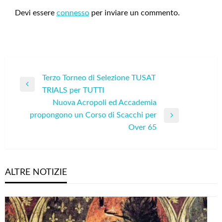
Devi essere
connesso
per inviare un commento.
Navigazione
Terzo Torneo di Selezione TUSAT
Previous
TRIALS per TUTTI
articoli
Post
Nuova Acropoli ed Accademia
propongono un Corso di Scacchi per
Next
Over 65
Post
ALTRE NOTIZIE