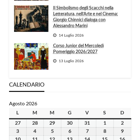
Il Simbolismo degli Scacchi nella
Letteratura, nell’Arte e nel Cinema:
Giorgio Chinnici dialoga con
Alessandro Marini
14 Luglio 2026
Corso Junior del Mercoledì
Pomeriggio 2026/2027
13 Luglio 2026
CALENDARIO
Agosto 2026
L
lunedì
M
martedì
M
mercoledì
G
giovedì
V
venerdì
S
sabato
D
domen
27
27
28
28
29
29
30
30
31
31
1
1
2
2
Luglio
Luglio
Luglio
Luglio
Luglio
Agosto
Agosto
3
3
4
4
5
5
6
6
7
7
8
8
9
9
2026
2026
2026
2026
2026
2026
2026
Agosto
Agosto
Agosto
Agosto
Agosto
Agosto
Agosto
10
10
11
11
12
12
13
13
14
14
15
15
16
16