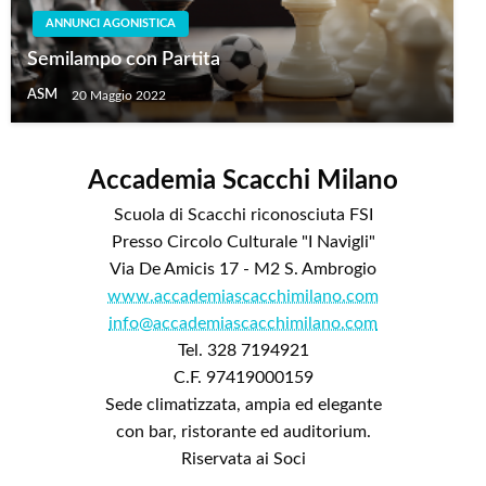
ANNUNCI AGONISTICA
Semilampo con Partita
ASM
20 Maggio 2022
Accademia Scacchi Milano
Scuola di Scacchi riconosciuta FSI
Presso Circolo Culturale "I Navigli"
Via De Amicis 17 - M2 S. Ambrogio
www.accademiascacchimilano.com
info@accademiascacchimilano.com
Tel. 328 7194921
C.F. 97419000159
Sede climatizzata, ampia ed elegante
con bar, ristorante ed auditorium.
Riservata ai Soci