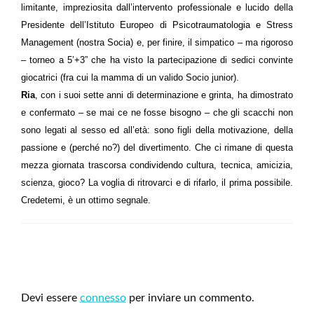
limitante, impreziosita dall’intervento professionale e lucido della
Presidente d
ell’
Istituto Europeo di Psicotraumatologia e Stress
Management (nostra Socia) e, per finire, il simpatico – ma rigoroso
– torneo a 5’+3” che ha visto la partecipazione di sedici convinte
giocatrici (fra cui la mamma di un valido Socio junior).
Ria
, con i suoi sette anni di determinazione e grinta, ha dimostrato
e confermato – se mai ce ne fosse bisogno – che gli scacchi non
sono legati al sesso ed all’età: sono figli della motivazione, della
passione e (perché no?) del divertimento. Che ci rimane di questa
mezza giornata trascorsa condividendo cultura, tecnica, amicizia,
scienza, gioco? La voglia di ritrovarci e di rifarlo, il prima possibile.
Credetemi, è un ottimo segnale.
LEAVE A RESPONSE
Devi essere
connesso
per inviare un commento.