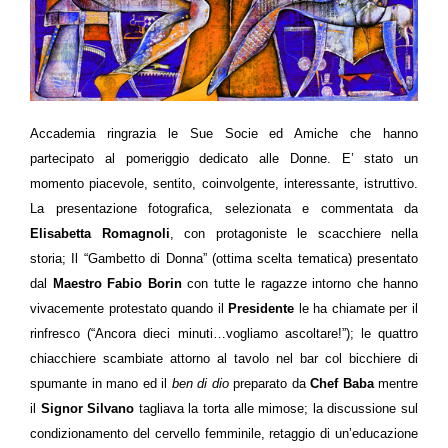
Accademia ringrazia le Sue Socie ed Amiche che hanno
partecipato al pomeriggio dedicato alle Donne. E’ stato un
momento piacevole, sentito, coinvolgente, interessante, istruttivo.
La presentazione fotografica, selezionata e commentata da
Elisabetta Romagnoli
, con protagoniste le scacchiere nella
storia; Il “Gambetto di Donna” (ottima scelta tematica) presentato
dal
Maestro
Fabio Borin
con tutte le ragazze intorno che hanno
vivacemente protestato quando il
Presidente
le ha chiamate per il
rinfresco (“Ancora dieci minuti…vogliamo ascoltare!”); le quattro
chiacchiere scambiate attorno al tavolo nel bar col bicchiere di
spumante in mano ed il
ben di dio
preparato da
Chef
Baba
mentre
il
Signor Silvano
tagliava la torta alle mimose; la discussione sul
condizionamento del cervello femminile, retaggio di un’educazione