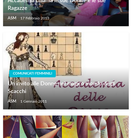
Accademia chiama le sue Donne e le sue
Ragazze
ASM
17 Febbraio 2013
COMUNICATI FEMMINILI
Un invito alle Donne nel magico mondo degli
Scacchi
ASM
1 Gennaio 2011